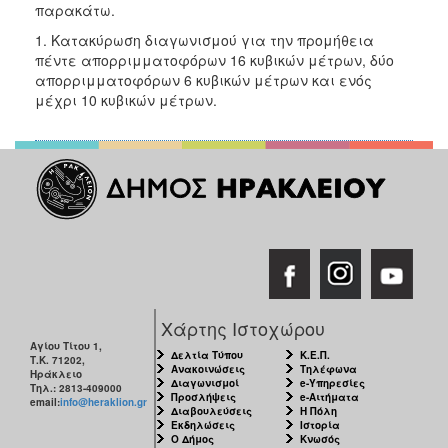
παρακάτω.
2017
1. Kατακύρωση διαγωνισμού για την προμήθεια
2016
πέντε απορριμματοφόρων 16 κυβικών μέτρων, δύο
2015
απορριμματοφόρων 6 κυβικών μέτρων και ενός
μέχρι 10 κυβικών μέτρων.
2013
2012
2011
2010
2006
ΔΗΜΟΤΗΣ
Χάρτης Ιστοχώρου
Αγίου Τίτου 1,
Δελτία Τύπου
Κ.Ε.Π.
Τ.Κ. 71202,
ΕΠΙΣΚΕΠΤΗΣ
Ανακοινώσεις
Τηλέφωνα
Ηράκλειο
Διαγωνισμοί
e-Υπηρεσίες
Τηλ.: 2813-409000
Προσλήψεις
e-Αιτήματα
email:
info@heraklion.gr
ΗΡΑΚΛΕΙΟ
Διαβουλεύσεις
Η Πόλη
ΓΙΑ...
Εκδηλώσεις
Ιστορία
Ο Δήμος
Κνωσός