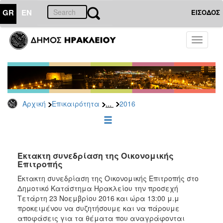
GR
EN
ΕΙΣΟΔΟΣ
ΕΠΙΚΑΙΡΟΤΗΤΑ
Toggle
navigati
Δελτία
Τύπου
Αρχείο
2026
...
Αρχική
Επικαιρότητα
2016
2025
2024
2023
2022
Έκτακτη συνεδρίαση της Οικονομικής
Επιτροπής
2021
Έκτακτη συνεδρίαση της Οικονομικής Επιτροπής στο
2020
Δημοτικό Κατάστημα Ηρακλείου την προσεχή
Τετάρτη 23 Νοεμβρίου 2016 και ώρα 13:00 μ.μ
2019
προκειμένου να συζητήσουμε και να πάρουμε
2018
αποφάσεις για τα θέματα που αναγράφονται