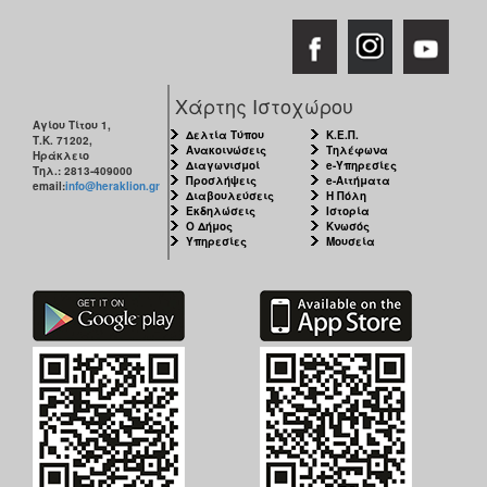
Χάρτης Ιστοχώρου
Αγίου Τίτου 1,
Δελτία Τύπου
Κ.Ε.Π.
Τ.Κ. 71202,
Ανακοινώσεις
Τηλέφωνα
Ηράκλειο
Διαγωνισμοί
e-Υπηρεσίες
Τηλ.: 2813-409000
Προσλήψεις
e-Αιτήματα
email:
info@heraklion.gr
Διαβουλεύσεις
Η Πόλη
Εκδηλώσεις
Ιστορία
Ο Δήμος
Κνωσός
Υπηρεσίες
Μουσεία