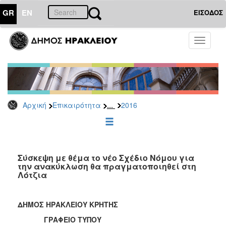
GR
EN
ΕΙΣΟΔΟΣ
ΕΠΙΚΑΙΡΟΤΗΤΑ
Toggle
navigati
Δελτία
Τύπου
Αρχείο
2026
...
Αρχική
Επικαιρότητα
2016
2025
2024
2023
2022
Σύσκεψη με θέμα το νέο Σχέδιο Νόμου για
την ανακύκλωση θα πραγματοποιηθεί στη
2021
Λότζια
2020
2019
ΔΗΜΟΣ ΗΡΑΚΛΕΙΟΥ ΚΡΗΤΗΣ
2018
ΓΡΑΦΕΙΟ ΤΥΠΟΥ