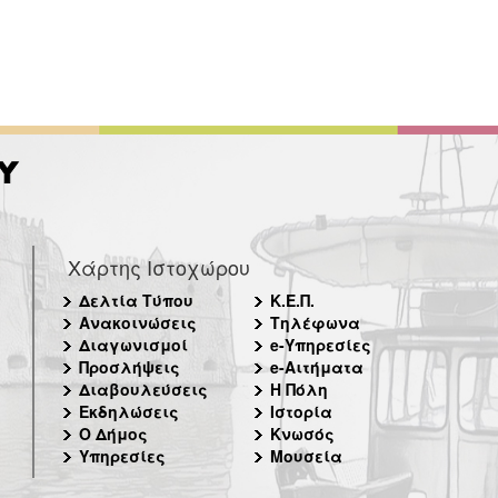
Χάρτης Ιστοχώρου
Δελτία Τύπου
Κ.Ε.Π.
Ανακοινώσεις
Τηλέφωνα
Διαγωνισμοί
e-Υπηρεσίες
Προσλήψεις
e-Αιτήματα
Διαβουλεύσεις
Η Πόλη
Εκδηλώσεις
Ιστορία
Ο Δήμος
Κνωσός
Υπηρεσίες
Μουσεία