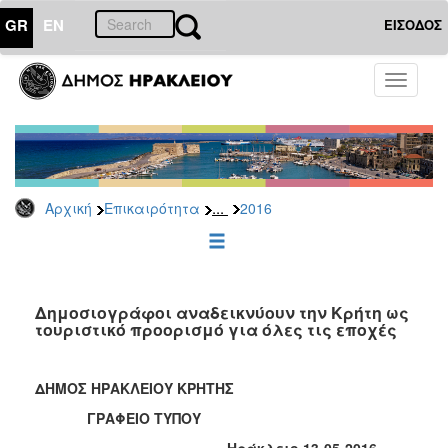
GR
EN
ΕΙΣΟΔΟΣ
ΕΠΙΚΑΙΡΟΤΗΤΑ
Toggle
navigati
Δελτία
Τύπου
Αρχείο
2026
...
Αρχική
Επικαιρότητα
2016
2025
2024
2023
2022
Δημοσιογράφοι αναδεικνύουν την Κρήτη ως
τουριστικό προορισμό για όλες τις εποχές
2021
2020
ΔΗΜΟΣ ΗΡΑΚΛΕΙΟΥ ΚΡΗΤΗΣ
2019
ΓΡΑΦΕΙΟ ΤΥΠΟΥ
2018
Ηράκλειο 13-05-2016