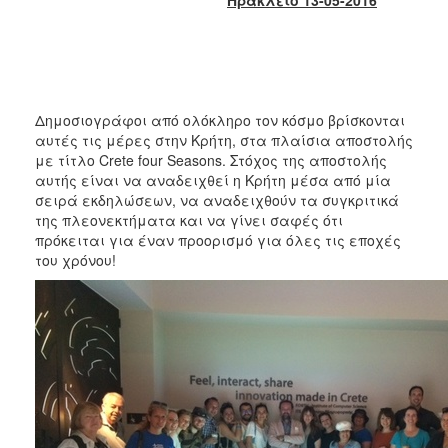
2017
2016
2015
2013
Δημοσιογράφοι από ολόκληρο τον κόσμο βρίσκονται
2012
αυτές τις μέρες στην Κρήτη, στα πλαίσια αποστολής
με τίτλο Crete four Seasons. Στόχος της αποστολής
2011
αυτής είναι να αναδειχθεί η Κρήτη μέσα από μία
2010
σειρά εκδηλώσεων, να αναδειχθούν τα συγκριτικά
της πλεονεκτήματα και να γίνει σαφές ότι
2006
πρόκειται για έναν προορισμό για όλες τις εποχές
του χρόνου!
ΔΗΜΟΤΗΣ
ΕΠΙΣΚΕΠΤΗΣ
ΗΡΑΚΛΕΙΟ
ΓΙΑ...