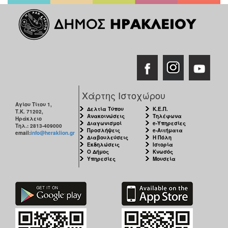
Χάρτης Ιστοχώρου
Αγίου Τίτου 1,
Δελτία Τύπου
Κ.Ε.Π.
Τ.Κ. 71202,
Ανακοινώσεις
Τηλέφωνα
Ηράκλειο
Διαγωνισμοί
e-Υπηρεσίες
Τηλ.: 2813-409000
Προσλήψεις
e-Αιτήματα
email:
info@heraklion.gr
Διαβουλεύσεις
Η Πόλη
Εκδηλώσεις
Ιστορία
Ο Δήμος
Κνωσός
Υπηρεσίες
Μουσεία