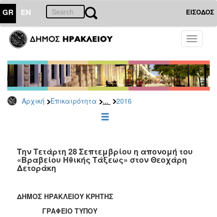
GR
EN
ΕΙΣΟΔΟΣ
ΕΠΙΚΑΙΡΟΤΗΤΑ
Toggle
navigati
Δελτία
Τύπου
Αρχείο
2026
...
Αρχική
Επικαιρότητα
2016
2025
2024
2023
2022
Την Τετάρτη 28 Σεπτεμβρίου η απονομή του
«Βραβείου Ηθικής Τάξεως» στον Θεοχάρη
2021
Δετοράκη
2020
2019
ΔΗΜΟΣ ΗΡΑΚΛΕΙΟΥ ΚΡΗΤΗΣ
2018
ΓΡΑΦΕΙΟ ΤΥΠΟΥ