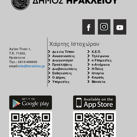
Χάρτης Ιστοχώρου
Αγίου Τίτου 1,
Δελτία Τύπου
Κ.Ε.Π.
Τ.Κ. 71202,
Ανακοινώσεις
Τηλέφωνα
Ηράκλειο
Διαγωνισμοί
e-Υπηρεσίες
Τηλ.: 2813-409000
Προσλήψεις
e-Αιτήματα
email:
info@heraklion.gr
Διαβουλεύσεις
Η Πόλη
Εκδηλώσεις
Ιστορία
Ο Δήμος
Κνωσός
Υπηρεσίες
Μουσεία