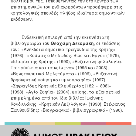
πολιτισμού της. Τοποθετώντας την στο κέντρο των
επιστημονικών του ενδιαφερόντων προσέφερε στις
κρητολογικές σπουδές πλήθος ιδιαίτερα σημαντικών
εκδόσεων.
Ενδεικτική επιλογή από την εκτενέστατη
βιβλιογραφία του
Θεοχάρη Δετοράκη
, οι εκδόσεις
του: «Ανέκδοτα δημοτικά τραγούδια της Κρήτης»
(1976), «Kοσμάς ο Mελωδός: Bίος και Έργο» (1979),
«Ιστορία της Κρήτης» (1990), «Βυζαντινή φιλολογία:
Τα πρόσωπα και τα κείμενα» (1995 και 2003),
«Bενετοκρητικά Mελετήματα» (1996), «Βυζαντινή
θρησκευτική ποίηση και υμνογραφία» (1997),
«Σφραγίδες Κρητικής Ελευθερίας [1821-1898]»
(1998), «Αγία Σοφία» (2004), επίσης, τα εξαιρετικά
επιμελημένα από τον ίδιο βιβλία: Ιωάννης
Kονδυλάκης, «Kρητικόν Λεξιλόγιον» (1990), Στέφανος
Ξανθουδίδης: «Bιογραφικά - βιβλιογραφικά» (1990).