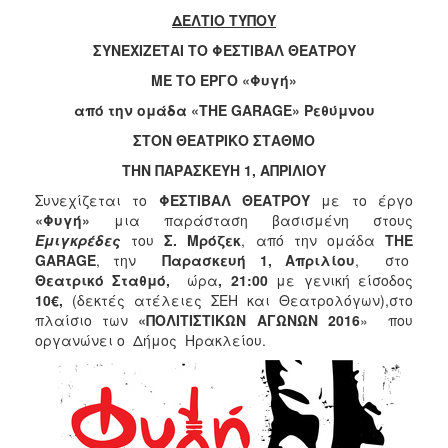
2017
ΔΕΛΤΙΟ ΤΥΠΟΥ
2016
ΣΥΝΕΧΙΖΕΤΑΙ ΤΟ ΦΕΣΤΙΒΑΛ ΘΕΑΤΡΟΥ
2015
ΜΕ ΤΟ ΕΡΓΟ
«Φυγή»
2013
από την ομάδα «THE GARAGE» Ρεθύμνου
2012
ΣΤΟΝ ΘΕΑΤΡΙΚΟ ΣΤΑΘΜΟ
2011
ΤΗΝ ΠΑΡΑΣΚΕΥΗ 1, ΑΠΡΙΛΙΟΥ
2010
Συνεχίζεται το
ΦΕΣΤΙΒΑΛ ΘΕΑΤΡΟΥ
με το έργο
«Φυγή»
μια παράσταση βασισμένη στους
2006
Εμιγκρέδες
του
Σ. Μρόζεκ
, από την ομάδα
THE
GARAGE
, την
Παρασκευή 1, Απριλίου
, στο
Θεατρικό Σταθμό,
ώρα
, 21:00
με
γενική είσοδος
10€,
(δεκτές ατέλειες ΣΕΗ και Θεατρολόγων),στο
πλαίσιο των
«ΠΟΛΙΤΙΣΤΙΚΩΝ ΑΓΩΝΩΝ 2016
» που
ΔΗΜΟΤΗΣ
οργανώνει ο Δήμος Ηρακλείου.
ΕΠΙΣΚΕΠΤΗΣ
ΗΡΑΚΛΕΙΟ
ΓΙΑ...