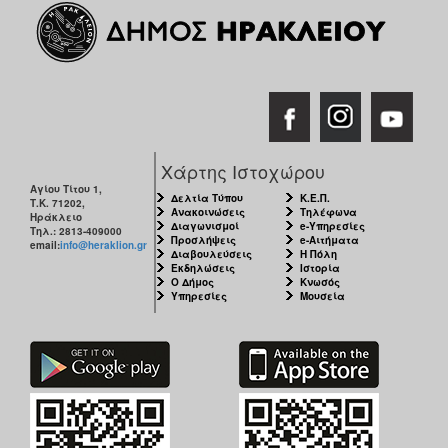
Χάρτης Ιστοχώρου
Αγίου Τίτου 1,
Δελτία Τύπου
Κ.Ε.Π.
Τ.Κ. 71202,
Ανακοινώσεις
Τηλέφωνα
Ηράκλειο
Διαγωνισμοί
e-Υπηρεσίες
Τηλ.: 2813-409000
Προσλήψεις
e-Αιτήματα
email:
info@heraklion.gr
Διαβουλεύσεις
Η Πόλη
Εκδηλώσεις
Ιστορία
Ο Δήμος
Κνωσός
Υπηρεσίες
Μουσεία