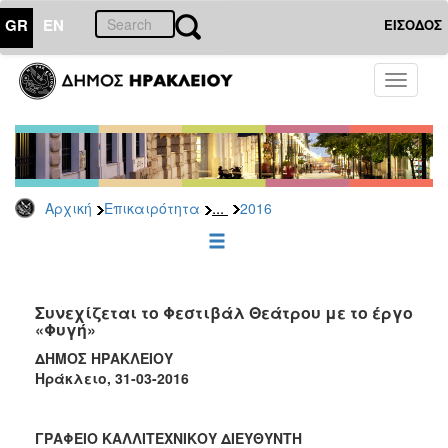
GR
EN
ΕΙΣΟΔΟΣ
ΕΠΙΚΑΙΡΟΤΗΤΑ
Toggle
navigati
Δελτία
Τύπου
Αρχείο
2026
...
Αρχική
Επικαιρότητα
2016
2025
2024
2023
2022
Συνεχίζεται το Φεστιβάλ Θεάτρου με το έργο
«Φυγή»
2021
ΔΗΜΟΣ ΗΡΑΚΛΕΙΟΥ
2020
Ηράκλειο, 31-03-2016
2019
2018
ΓΡΑΦΕΙΟ ΚΑΛΛΙΤΕΧΝΙΚΟΥ ΔΙΕΥΘΥΝΤΗ