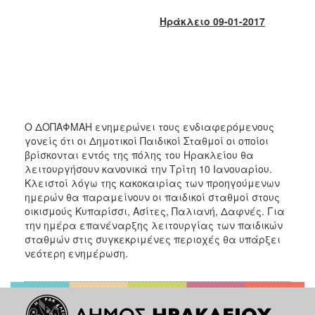
2017
Ηράκλειο 09-01-2017
2016
2015
2013
2012
2011
Ο ΔΟΠΑΦΜΑΗ ενημερώνει τους ενδιαφερόμενους
2010
γονείς ότι οι Δημοτικοί Παιδικοί Σταθμοί οι οποίοι
βρίσκονται εντός της πόλης του Ηρακλείου θα
2006
λειτουργήσουν κανονικά την Τρίτη 10 Ιανουαρίου.
Κλειστοί λόγω της κακοκαιρίας των προηγούμενων
ημερών θα παραμείνουν οι παιδικοί σταθμοί στους
οικισμούς Κυπαρίσσι, Ασίτες, Παλιανή, Δαφνές. Για
την ημέρα επανέναρξης λειτουργίας των παιδικών
ΔΗΜΟΤΗΣ
σταθμών στις συγκεκριμένες περιοχές θα υπάρξει
νεότερη ενημέρωση.
ΕΠΙΣΚΕΠΤΗΣ
ΗΡΑΚΛΕΙΟ
ΓΙΑ...