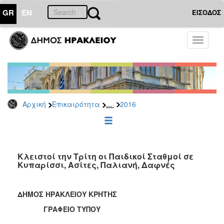
GR
EN
ΕΙΣΟΔΟΣ
ΕΠΙΚΑΙΡΟΤΗΤΑ
Toggle
navigati
Δελτία
Τύπου
Αρχείο
2026
...
Αρχική
Επικαιρότητα
2016
2025
2024
2023
2022
Κλειστοί την Τρίτη οι Παιδικοί Σταθμοί σε
Κυπαρίσσι, Ασίτες, Παλιανή, Δαφνές
2021
2020
ΔΗΜΟΣ ΗΡΑΚΛΕΙΟΥ ΚΡΗΤΗΣ
2019
ΓΡΑΦΕΙΟ ΤΥΠΟΥ
2018