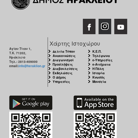
Χάρτης Ιστοχώρου
Αγίου Τίτου 1,
Δελτία Τύπου
Κ.Ε.Π.
Τ.Κ. 71202,
Ανακοινώσεις
Τηλέφωνα
Ηράκλειο
Διαγωνισμοί
e-Υπηρεσίες
Τηλ.: 2813-409000
Προσλήψεις
e-Αιτήματα
email:
info@heraklion.gr
Διαβουλεύσεις
Η Πόλη
Εκδηλώσεις
Ιστορία
Ο Δήμος
Κνωσός
Υπηρεσίες
Μουσεία