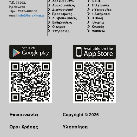
Δελτία Τύπου
Κ.Ε.Π.
Τ.Κ. 71202,
Ανακοινώσεις
Τηλέφωνα
Ηράκλειο
Διαγωνισμοί
e-Υπηρεσίες
Τηλ.: 2813-409000
Προσλήψεις
e-Αιτήματα
email:
info@heraklion.gr
Διαβουλεύσεις
Η Πόλη
Εκδηλώσεις
Ιστορία
Ο Δήμος
Κνωσός
Υπηρεσίες
Μουσεία
Επικοινωνία
Copyright © 2026
Όροι Χρήσης
Υλοποίηση