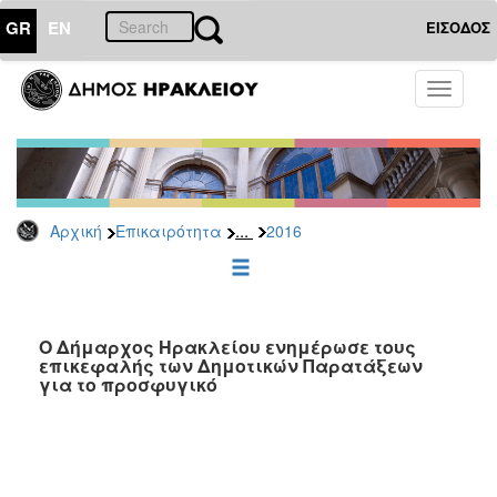
GR
EN
ΕΙΣΟΔΟΣ
ΕΠΙΚΑΙΡΟΤΗΤΑ
Toggle
navigati
Δελτία
Τύπου
Αρχείο
2026
...
Αρχική
Επικαιρότητα
2016
2025
2024
2023
2022
Ο Δήμαρχος Ηρακλείου ενημέρωσε τους
επικεφαλής των Δημοτικών Παρατάξεων
2021
για το προσφυγικό
2020
2019
2018