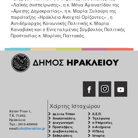
«Λαϊκής συσπείρωσης», η κ. Μόνα Αμανατίδου της
«Άμεσης Δημοκρατίας», η κ. Μαρία Ξυλούρη της
παράταξης «Ηράκλειο Ανοιχτοί Ορίζοντες» , η
Αντιδήμαρχος Κοινωνικής Πολιτικής κ. Μαρία
Καναβάκη και ο Εντεταλμένος Σύμβουλος Πολιτικής
Προστασίας κ. Μαρίνος Παττακός.
Χάρτης Ιστοχώρου
Αγίου Τίτου 1,
Δελτία Τύπου
Κ.Ε.Π.
Τ.Κ. 71202,
Ανακοινώσεις
Τηλέφωνα
Ηράκλειο
Διαγωνισμοί
e-Υπηρεσίες
Τηλ.: 2813-409000
Προσλήψεις
e-Αιτήματα
email:
info@heraklion.gr
Διαβουλεύσεις
Η Πόλη
Εκδηλώσεις
Ιστορία