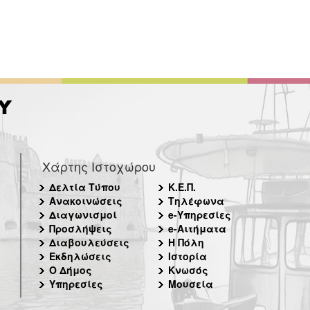
Χάρτης Ιστοχώρου
Δελτία Τύπου
Κ.Ε.Π.
Ανακοινώσεις
Τηλέφωνα
Διαγωνισμοί
e-Υπηρεσίες
Προσλήψεις
e-Αιτήματα
Διαβουλεύσεις
Η Πόλη
Εκδηλώσεις
Ιστορία
Ο Δήμος
Κνωσός
Υπηρεσίες
Μουσεία