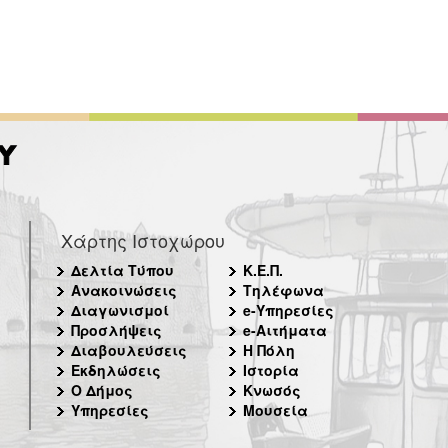
Χάρτης Ιστοχώρου
Δελτία Τύπου
Κ.Ε.Π.
Ανακοινώσεις
Τηλέφωνα
Διαγωνισμοί
e-Υπηρεσίες
Προσλήψεις
e-Αιτήματα
Διαβουλεύσεις
Η Πόλη
Εκδηλώσεις
Ιστορία
Ο Δήμος
Κνωσός
Υπηρεσίες
Μουσεία