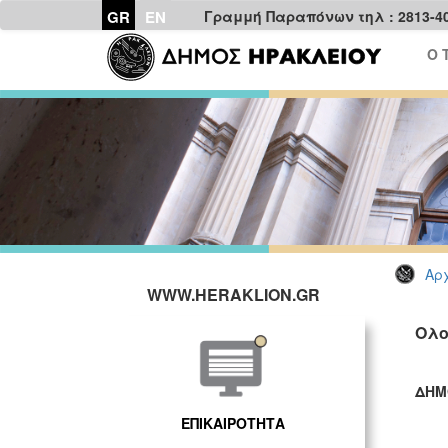
GR
EN
Γραμμή Παραπόνων τηλ : 2813-4
Ο 
Αρχ
WWW.HERAKLION.GR
Ολο
ΔΗΜ
ΓΡ
ΕΠΙΚΑΙΡΟΤΗΤΑ