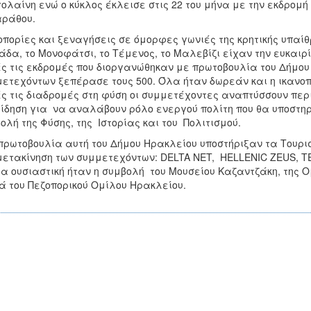
ολαίνη ενώ ο κύκλος έκλεισε στις 22 του μήνα με την εκδρομή
αράθου.
πορίες και ξεναγήσεις σε όμορφες γωνιές της κρητικής υπαίθρ
άδα, το Μονοφάτσι, το Τέμενος, το Μαλεβίζι είχαν την ευκα
ς τις εκδρομές που διοργανώθηκαν με πρωτοβουλία του Δήμου
ετεχόντων ξεπέρασε τους 500. Όλα ήταν δωρεάν και η ικανο
ς τις διαδρομές στη φύση οι συμμετέχοντες αναπτύσσουν περιβ
ίδηση για να αναλάβουν ρόλο ενεργού πολίτη που θα υποστηρ
ολή της Φύσης, της Ιστορίας και του Πολιτισμού.
πρωτοβουλία αυτή του Δήμου Ηρακλείου υποστήριξαν τα Τουρ
μετακίνηση των συμμετεχόντων: DELTA NET, HELLENIC ZEUS, 
α ουσιαστική ήταν η συμβολή του Μουσείου Καζαντζάκη, της 
 του Πεζοπορικού Ομίλου Ηρακλείου.