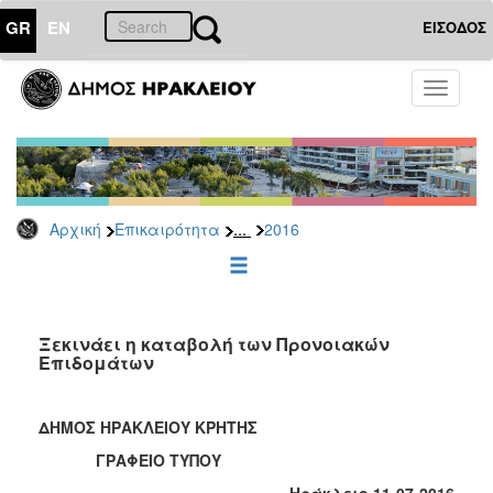
GR
EN
ΕΙΣΟΔΟΣ
ΕΠΙΚΑΙΡΟΤΗΤΑ
Toggle
navigati
Δελτία
Τύπου
Αρχείο
2026
...
Αρχική
Επικαιρότητα
2016
2025
2024
2023
2022
Ξεκινάει η καταβολή των Προνοιακών
Επιδομάτων
2021
2020
ΔΗΜΟΣ ΗΡΑΚΛΕΙΟΥ ΚΡΗΤΗΣ
2019
ΓΡΑΦΕΙΟ ΤΥΠΟΥ
2018
Ηράκλειο 11-07-2016