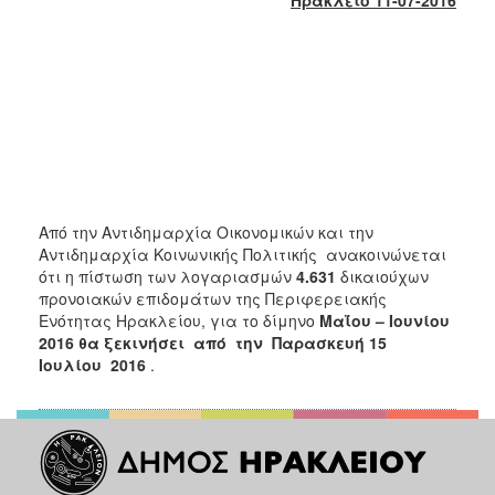
2017
2016
2015
2013
2012
2011
2010
Από την Αντιδημαρχία Οικονομικών και την
2006
Αντιδημαρχία Κοινωνικής Πολιτικής ανακοινώνεται
ότι η πίστωση των λογαριασμών
4.631
δικαιούχων
προνοιακών επιδομάτων της Περιφερειακής
Ενότητας Ηρακλείου, για το δίμηνο
Μαΐου – Ιουνίου
2016 θα ξεκινήσει
από
την Παρασκευή 15
ΔΗΜΟΤΗΣ
Ιουλίου 2016
.
ΕΠΙΣΚΕΠΤΗΣ
ΗΡΑΚΛΕΙΟ
ΓΙΑ...