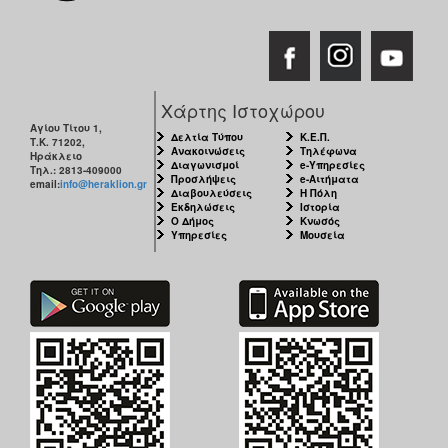
Χάρτης Ιστοχώρου
Αγίου Τίτου 1,
Δελτία Τύπου
Κ.Ε.Π.
Τ.Κ. 71202,
Ανακοινώσεις
Τηλέφωνα
Ηράκλειο
Διαγωνισμοί
e-Υπηρεσίες
Τηλ.: 2813-409000
Προσλήψεις
e-Αιτήματα
email:
info@heraklion.gr
Διαβουλεύσεις
Η Πόλη
Εκδηλώσεις
Ιστορία
Ο Δήμος
Κνωσός
Υπηρεσίες
Μουσεία