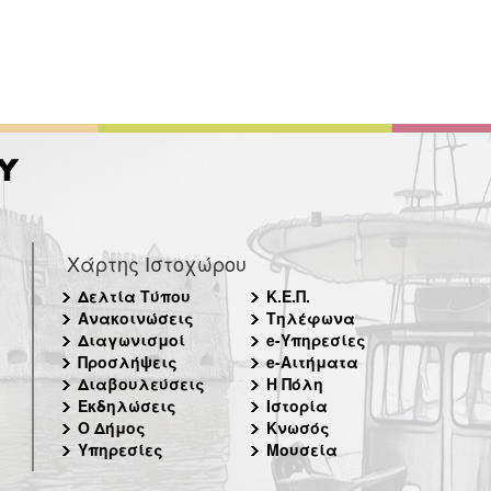
Χάρτης Ιστοχώρου
Δελτία Τύπου
Κ.Ε.Π.
Ανακοινώσεις
Τηλέφωνα
Διαγωνισμοί
e-Υπηρεσίες
Προσλήψεις
e-Αιτήματα
Διαβουλεύσεις
Η Πόλη
Εκδηλώσεις
Ιστορία
Ο Δήμος
Κνωσός
Υπηρεσίες
Μουσεία