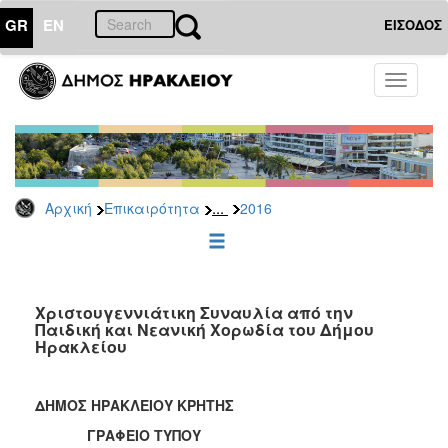
GR
EN
ΕΙΣΟΔΟΣ
ΕΠΙΚΑΙΡΟΤΗΤΑ
Toggle
navigati
Δελτία
Τύπου
Αρχείο
2026
...
Αρχική
Επικαιρότητα
2016
2025
2024
2023
2022
Χριστουγεννιάτικη Συναυλία από την
Παιδική και Νεανική Χορωδία του Δήμου
2021
Ηρακλείου
2020
2019
ΔΗΜΟΣ ΗΡΑΚΛΕΙΟΥ ΚΡΗΤΗΣ
2018
ΓΡΑΦΕΙΟ ΤΥΠΟΥ