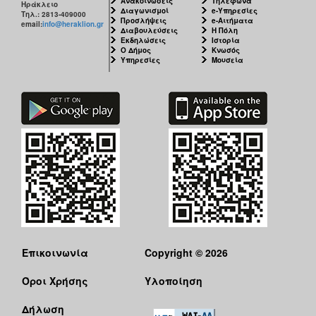
Ανακοινώσεις
Τηλέφωνα
Ηράκλειο
Διαγωνισμοί
e-Υπηρεσίες
Τηλ.: 2813-409000
Προσλήψεις
e-Αιτήματα
email:
info@heraklion.gr
Διαβουλεύσεις
Η Πόλη
Εκδηλώσεις
Ιστορία
Ο Δήμος
Κνωσός
Υπηρεσίες
Μουσεία
Επικοινωνία
Copyright © 2026
Όροι Χρήσης
Υλοποίηση
Δήλωση