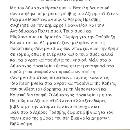
2017
Με τον Δήμαρχο Ηρακλείου κ. Βασίλη Λαμπρινό
2016
συναντήθηκε σήμερα ο Πρέσβης του Αζερμπαϊτζάν κ.
Ραχμάν Μουσταφάγιεφ. Ο Αζέρος Πρέσβης
2015
συζήτησε με τον Δήμαρχο Ηρακλείου και την
2013
Αντιδήμαρχο Πολιτισμού, Τουρισμού και
Εθελοντισμού κ. Αριστέα Πλεύρη για την Ορθόδοξη
2012
Κοινότητα του Αζερμπαϊτζάν, μίλησαν για τις
2011
προοπτικές συνεργασίας που υπάρχουν με την Κρήτη
σε τομείς όπως η ενέργεια και ο τουρισμός αλλά
2010
και τα αγροτικά προϊόντα του νησιού. Μάλιστα ο
2006
Δήμαρχος Ηρακλείου έκανε εκτενή αναφορά στα
οφέλη που μπορούν να προκύψουν από τη
συνεργασία στους παραπάνω τομείς, κάνοντας
ιδιαίτερη μνεία στα αγροτικά προϊόντα της Κρήτης
που συνδέονται άρρηκτα με τη Μεσογειακή και
ΔΗΜΟΤΗΣ
Κρητική διατροφή. Ο Δήμαρχος Ηρακλείου με τον
Πρέσβη του Αζερμπαϊτζάν αντάλλαξαν δώρα,
ΕΠΙΣΚΕΠΤΗΣ
βιβλία με την ιστορία των δύο περιοχών και
μάλιστα ο Αζέρος Πρέσβης δώρισε βιβλία για τον
πολιτισμό της χώρας του στη Βικελαία Δημοτική
ΗΡΑΚΛΕΙΟ
ΓΙΑ...
Βιβλιοθήκη.