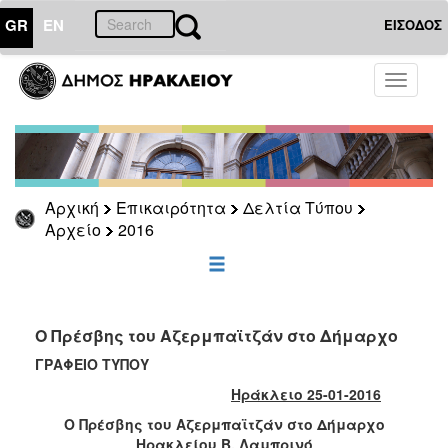
GR
EN
ΕΙΣΟΔΟΣ
ΕΠΙΚΑΙΡΟΤΗΤΑ
Toggle
navigati
Δελτία
Τύπου
Αρχείο
2026
Αρχική
Επικαιρότητα
Δελτία Τύπου
2025
Αρχείο
2016
2024
2023
2022
Ο Πρέσβης του Αζερμπαϊτζάν στο Δήμαρχο
2021
ΓΡΑΦΕΙΟ ΤΥΠΟΥ
2020
Ηράκλειο 25-01-2016
2019
Ο Πρέσβης του Αζερμπαϊτζάν στο Δήμαρχο
2018
Ηρακλείου Β. Λαμπρινό