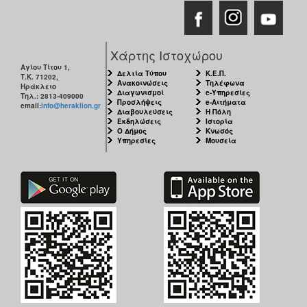
Χάρτης Ιστοχώρου
Αγίου Τίτου 1,
Δελτία Τύπου
Κ.Ε.Π.
Τ.Κ. 71202,
Ανακοινώσεις
Τηλέφωνα
Ηράκλειο
Διαγωνισμοί
e-Υπηρεσίες
Τηλ.: 2813-409000
Προσλήψεις
e-Αιτήματα
email:
info@heraklion.gr
Διαβουλεύσεις
Η Πόλη
Εκδηλώσεις
Ιστορία
Ο Δήμος
Κνωσός
Υπηρεσίες
Μουσεία