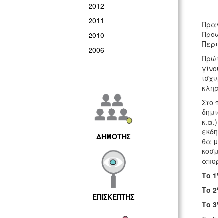
2012
2011
Πραγ
Προώ
2010
Περι
2006
Πρώτ
γίνο
ισχυ
κληρ
Στο 
δημι
κ.α.
εκδη
ΔΗΜΟΤΗΣ
θα μ
κοσμ
απορ
Το 1
Το 2
ΕΠΙΣΚΕΠΤΗΣ
Το 3