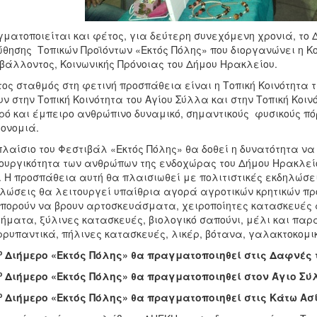
ματοποιείται και φέτος, για δεύτερη συνεχόμενη χρονιά, το 
θησης Τοπικών Προϊόντων «Εκτός Πόλης» που διοργανώνει η Κο
βάλλοντος, Κοινωνικής Πρόνοιας του Δήμου Ηρακλείου.
ος σταθμός στη φετινή προσπάθεια είναι η Τοπική Κοινότητα
υν στην Τοπική Κοινότητα του Αγίου Σύλλα και στην Τοπική Κοι
ρό και έμπειρο ανθρώπινο δυναμικό, σημαντικούς φυσικούς πό
ονομιά.
πλαίσιο του Φεστιβάλ «Εκτός Πόλης» θα δοθεί η δυνατότητα να
ουργικότητα των ανθρώπων της ενδοχώρας του Δήμου Ηρακλείο
). Η προσπάθεια αυτή θα πλαισιωθεί με πολιτιστικές εκδηλώσε
λώσεις θα λειτουργεί υπαίθρια αγορά αγροτικών κρητικών προ
πορούν να βρουν αρτοσκευάσματα, χειροποίητες κατασκευές α
ήματα, ξύλινες κατασκευές, βιολογικό σαπούνι, μέλι και παρ
ρυπαντικά, πήλινες κατασκευές, λικέρ, βότανα, γαλακτοκομι
ο
Διήμερο «Εκτός Πόλης» θα πραγματοποιηθεί στις Δαφνές τ
ο
Διήμερο «Εκτός Πόλης» θα πραγματοποιηθεί στον Άγιο Σύλλ
ο
Διήμερο «Εκτός Πόλης» θα πραγματοποιηθεί στις Κάτω Ασίτ