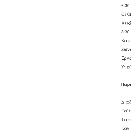
6:30
Οι C
Φτι
8:30
Κατα
Ζων
Εργα
Υπεύ
Παρ
Διαδ
Γαϊτ
Τα ο
Καθ΄