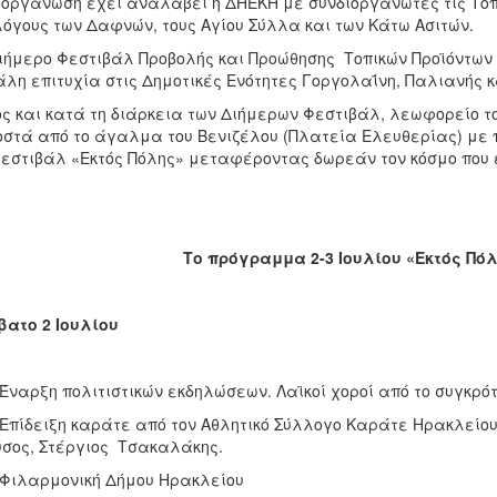
ιοργάνωση έχει αναλάβει η ΔΗΕΚΗ με συνδιοργανωτές τις Τοπικ
όγους των Δαφνών, τους Αγίου Σύλλα και των Κάτω Ασιτών.
ιήμερο Φεστιβάλ Προβολής και Προώθησης Τοπικών Προϊόντων
λη επιτυχία στις Δημοτικές Ενότητες Γοργολαΐνη, Παλιανής κ
ς και κατά τη διάρκεια των Διήμερων Φεστιβάλ, λεωφορείο τ
στά από το άγαλμα του Βενιζέλου (Πλατεία Ελευθερίας) με 
εστιβάλ «Εκτός Πόλης» μεταφέροντας δωρεάν τον κόσμο που 
Το πρόγραμμα 2-3 Ιουλίου «Εκτός Πό
ατο 2 Ιουλίου
 Έναρξη πολιτιστικών εκδηλώσεων. Λαϊκοί χοροί από το συγκρ
 Επίδειξη καράτε από τον Αθλητικό Σύλλογο Καράτε Ηρακλείου K
σος, Στέργιος Τσακαλάκης.
 Φιλαρμονική Δήμου Ηρακλείου