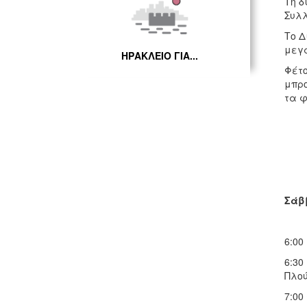
Τη δ
Συλλ
Το Δ
μεγά
ΗΡΑΚΛΕΙΟ ΓΙΑ...
Φέτο
μπρο
τα φ
Σάββ
6:00
6:30
Πλού
7:00