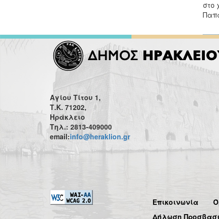
στο 
Παπα
Αγίου Τίτου 1,
Τ.Κ. 71202,
Ηράκλειο
Τηλ.: 2813-409000
email:
info@heraklion.gr
Επικοινωνία
Ό
Δήλωση Προσβασ