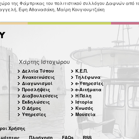
χώρο της Φάμπρικας του πολιτιστικού συλλόγου Δαφνών από τ
γγελή, Έφη Αθανασάκη, Μαίρη Κουγιουμτζάκη
Χάρτης Ιστοχώρου
Δελτία Τύπου
Κ.Ε.Π.
Ανακοινώσεις
Τηλέφωνα
Διαγωνισμοί
e-Υπηρεσίες
Προσλήψεις
e-Αιτήματα
Διαβουλεύσεις
Η Πόλη
Εκδηλώσεις
Ιστορία
Ο Δήμος
Κνωσός
Υπηρεσίες
Μουσεία
ροι Χρήσης
ιμότητας
Πλοήγηση
FAQs
RSS