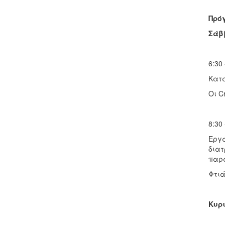
Πρό
Σάββ
6:30
Κατα
Οι C
8:30
Εργα
διατ
παρα
Φτι
Κυρι