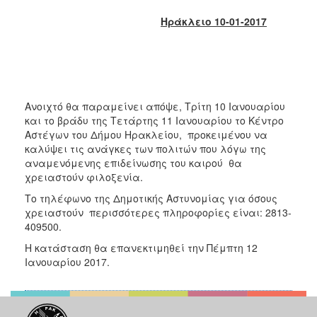
2017
Ηράκλειο 10-01-2017
2016
2015
2013
2012
Ανοιχτό θα παραμείνει απόψε, Τρίτη 10 Ιανουαρίου
2011
και το βράδυ της Τετάρτης 11 Ιανουαρίου το Κέντρο
Αστέγων του Δήμου Ηρακλείου, προκειμένου να
2010
καλύψει τις ανάγκες των πολιτών που λόγω της
2006
αναμενόμενης επιδείνωσης του καιρού θα
χρειαστούν φιλοξενία.
Το τηλέφωνο της Δημοτικής Αστυνομίας για όσους
χρειαστούν περισσότερες πληροφορίες είναι: 2813-
409500.
ΔΗΜΟΤΗΣ
Η κατάσταση θα επανεκτιμηθεί την Πέμπτη 12
ΕΠΙΣΚΕΠΤΗΣ
Ιανουαρίου 2017.
ΗΡΑΚΛΕΙΟ
ΓΙΑ...