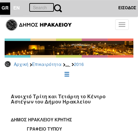
GR
EN
ΕΙΣΟΔΟΣ
ΕΠΙΚΑΙΡΟΤΗΤΑ
Toggle
navigati
Δελτία
Τύπου
Αρχείο
2026
...
Αρχική
Επικαιρότητα
2016
2025
2024
2023
2022
Ανοιχτό Τρίτη και Τετάρτη το Κέντρο
Αστέγων του Δήμου Ηρακλείου
2021
2020
ΔΗΜΟΣ ΗΡΑΚΛΕΙΟΥ ΚΡΗΤΗΣ
2019
ΓΡΑΦΕΙΟ ΤΥΠΟΥ
2018