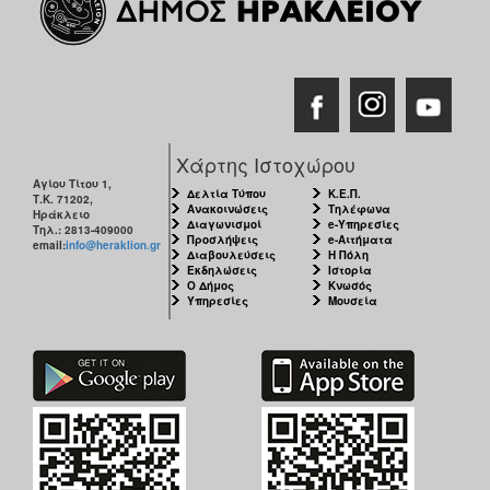
Χάρτης Ιστοχώρου
Αγίου Τίτου 1,
Δελτία Τύπου
Κ.Ε.Π.
Τ.Κ. 71202,
Ανακοινώσεις
Τηλέφωνα
Ηράκλειο
Διαγωνισμοί
e-Υπηρεσίες
Τηλ.: 2813-409000
Προσλήψεις
e-Αιτήματα
email:
info@heraklion.gr
Διαβουλεύσεις
Η Πόλη
Εκδηλώσεις
Ιστορία
Ο Δήμος
Κνωσός
Υπηρεσίες
Μουσεία