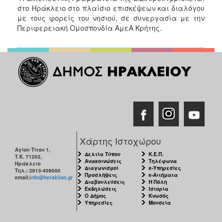
στο Ηράκλειο στο πλαίσιο επισκέψεων και διαλόγου
με τους φορείς του νησιού, σε συνεργασία με την
Περιφερειακή Ομοσπονδία ΑμεΑ Κρήτης.
Χάρτης Ιστοχώρου
Αγίου Τίτου 1,
Δελτία Τύπου
Κ.Ε.Π.
Τ.Κ. 71202,
Ανακοινώσεις
Τηλέφωνα
Ηράκλειο
Διαγωνισμοί
e-Υπηρεσίες
Τηλ.: 2813-409000
Προσλήψεις
e-Αιτήματα
email:
info@heraklion.gr
Διαβουλεύσεις
Η Πόλη
Εκδηλώσεις
Ιστορία
Ο Δήμος
Κνωσός
Υπηρεσίες
Μουσεία