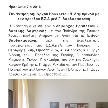
2017
Ηράκλειο 7-4-2016
2016
Συνάντηση Δημάρχου Ηρακλείου Β. Λαμπρινού με
2015
τον πρόεδρο Ε.Σ.Α.μεΑ Γ. Βαρδακαστάνη
2013
Συνάντηση είχε σήμερα ο
Δήμαρχος Ηρακλείου κ.
Βασίλης Λαμπρινός
με τον Πρόεδρο της Εθνικής
2012
Συνομοσπονδίας Ατόμων με Αναπηρία
κ. Ιωάννη
2011
Βαρδακαστάνη
, μέλη της Εκτελεστικής
Γραμματείας της Ε.Σ.Α.μεΑ, τον Πρόεδρο της
2010
Περιφερειακής Ομοσπονδίας ΑμεΑ Κρήτης κ. Γιώργο
2006
Βιδάκη, τον Πρόεδρο της Εθνικής Ομοσπονδίας
Κωφών κ. Γιάννη Γιαλλούρο, τον γ.γ του Συλλόγου
Κωφών Κρήτης κ. Γιώργο Ροκαδάκη, τον Πρόεδρο του
Παγκρήτιου Συλλόγου Αναπήρων Πολιτών κ. Γιώργο
Κοτζιά και μέλη των Ομοσπονδιών.
ΔΗΜΟΤΗΣ
ΕΠΙΣΚΕΠΤΗΣ
ΗΡΑΚΛΕΙΟ
ΓΙΑ...