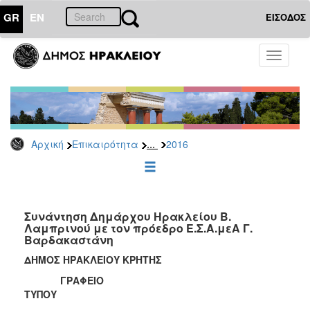
GR
EN
ΕΙΣΟΔΟΣ
ΕΠΙΚΑΙΡΟΤΗΤΑ
Toggle
navigati
Δελτία
Τύπου
Αρχείο
2026
...
Αρχική
Επικαιρότητα
2016
2025
2024
2023
2022
Συνάντηση Δημάρχου Ηρακλείου Β.
Λαμπρινού με τον πρόεδρο Ε.Σ.Α.μεΑ Γ.
2021
Βαρδακαστάνη
2020
ΔΗΜΟΣ ΗΡΑΚΛΕΙΟΥ ΚΡΗΤΗΣ
2019
ΓΡΑΦΕΙΟ
ΤΥΠΟΥ
2018