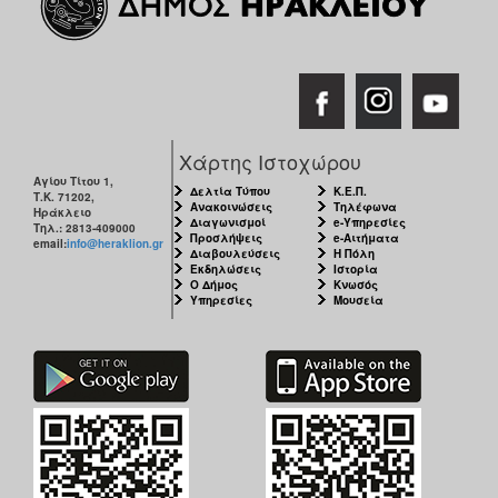
Χάρτης Ιστοχώρου
Αγίου Τίτου 1,
Δελτία Τύπου
Κ.Ε.Π.
Τ.Κ. 71202,
Ανακοινώσεις
Τηλέφωνα
Ηράκλειο
Διαγωνισμοί
e-Υπηρεσίες
Τηλ.: 2813-409000
Προσλήψεις
e-Αιτήματα
email:
info@heraklion.gr
Διαβουλεύσεις
Η Πόλη
Εκδηλώσεις
Ιστορία
Ο Δήμος
Κνωσός
Υπηρεσίες
Μουσεία