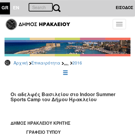
GR
EN
ΕΙΣΟΔΟΣ
ΕΠΙΚΑΙΡΟΤΗΤΑ
Toggle
navigati
Δελτία
Τύπου
Αρχείο
2026
...
Αρχική
Επικαιρότητα
2016
2025
2024
2023
2022
Οι αδελφές Βασιλείου στο Indoor Summer
Sports Camp του Δήμου Ηρακλείου
2021
2020
2019
ΔΗΜΟΣ ΗΡΑΚΛΕΙΟΥ ΚΡΗΤΗΣ
2018
ΓΡΑΦΕΙΟ ΤΥΠΟΥ