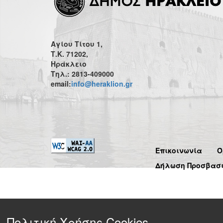
Αγίου Τίτου 1,
Τ.Κ. 71202,
Ηράκλειο
Τηλ.: 2813-409000
email:
info@heraklion.gr
Επικοινωνία
Ό
Δήλωση Προσβασ
Πολιτική Χρήσης Cookies