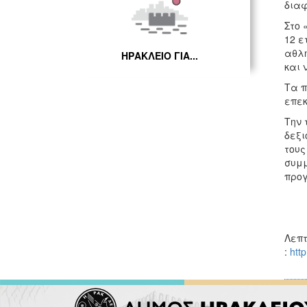
διαφ
Στο 
12 ε
αθλη
ΗΡΑΚΛΕΙΟ ΓΙΑ...
και 
Τα π
επεκ
Την 
δεξι
τους
συμμ
προγ
Λεπτ
:
htt