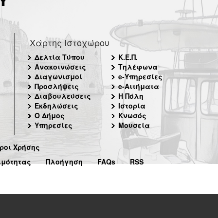
Χάρτης Ιστοχώρου
Δελτία Τύπου
Κ.Ε.Π.
Ανακοινώσεις
Τηλέφωνα
Διαγωνισμοί
e-Υπηρεσίες
Προσλήψεις
e-Αιτήματα
Διαβουλεύσεις
Η Πόλη
Εκδηλώσεις
Ιστορία
Ο Δήμος
Κνωσός
Υπηρεσίες
Μουσεία
ροι Χρήσης
ιμότητας
Πλοήγηση
FAQs
RSS