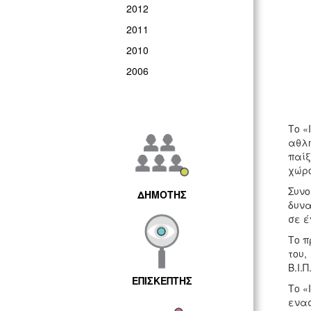
2012
2011
2010
2006
Το «
αθλη
παίξ
χώρο
Συνο
ΔΗΜΟΤΗΣ
δυνα
σε έ
Το π
του,
Β.Ι.
ΕΠΙΣΚΕΠΤΗΣ
Το «
ενασ