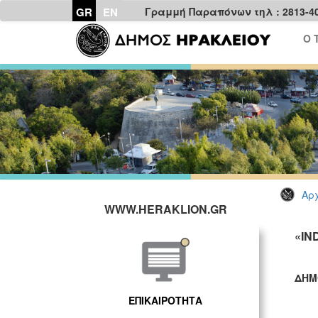
GR
EN
Γραμμή Παραπόνων τηλ : 2813-4
Ο 
Αρχ
WWW.HERAKLION.GR
«IN
ΔΗΜ
ΓΡ
ΕΠΙΚΑΙΡΟΤΗΤΑ