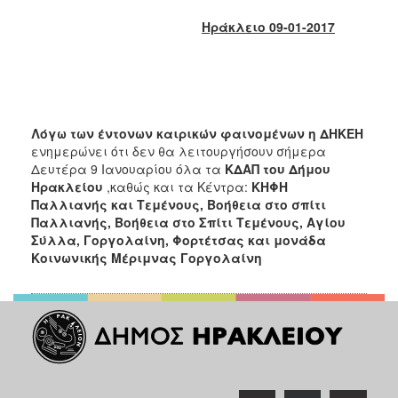
2017
Ηράκλειο 09-01-2017
2016
2015
2013
2012
Λόγω των έντονων καιρικών φαινομένων η ΔΗΚΕΗ
2011
ενημερώνει ότι δεν θα λειτουργήσουν σήμερα
Δευτέρα 9 Ιανουαρίου όλα τα
ΚΔΑΠ του Δήμου
2010
Ηρακλείου
,καθώς και τα Κέντρα:
ΚΗΦΗ
2006
Παλλιανής και Τεμένους, Βοήθεια στο σπίτι
Παλλιανής, Βοήθεια στο Σπίτι Τεμένους, Αγίου
Σύλλα, Γοργολαίνη, Φορτέτσας και μονάδα
Κοινωνικής Μέριμνας Γοργολαίνη
ΔΗΜΟΤΗΣ
ΕΠΙΣΚΕΠΤΗΣ
ΗΡΑΚΛΕΙΟ
ΓΙΑ...