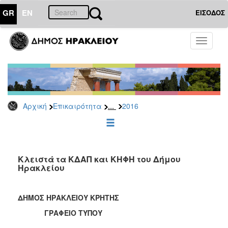
GR
EN
ΕΙΣΟΔΟΣ
ΕΠΙΚΑΙΡΟΤΗΤΑ
Toggle
navigati
Δελτία
Τύπου
Αρχείο
2026
...
Αρχική
Επικαιρότητα
2016
2025
2024
2023
2022
Κλειστά τα ΚΔΑΠ και ΚΗΦΗ του Δήμου
Ηρακλείου
2021
2020
ΔΗΜΟΣ ΗΡΑΚΛΕΙΟΥ ΚΡΗΤΗΣ
2019
ΓΡΑΦΕΙΟ ΤΥΠΟΥ
2018