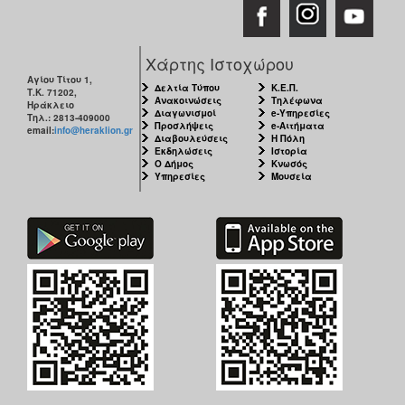
Χάρτης Ιστοχώρου
Αγίου Τίτου 1,
Δελτία Τύπου
Κ.Ε.Π.
Τ.Κ. 71202,
Ανακοινώσεις
Τηλέφωνα
Ηράκλειο
Διαγωνισμοί
e-Υπηρεσίες
Τηλ.: 2813-409000
Προσλήψεις
e-Αιτήματα
email:
info@heraklion.gr
Διαβουλεύσεις
Η Πόλη
Εκδηλώσεις
Ιστορία
Ο Δήμος
Κνωσός
Υπηρεσίες
Μουσεία