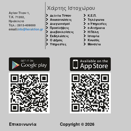
Χάρτης Ιστοχώρου
Αγίου Τίτου 1,
Δελτία Τύπου
Κ.Ε.Π.
Τ.Κ. 71202,
Ανακοινώσεις
Τηλέφωνα
Ηράκλειο
Διαγωνισμοί
e-Υπηρεσίες
Τηλ.: 2813-409000
Προσλήψεις
e-Αιτήματα
email:
info@heraklion.gr
Διαβουλεύσεις
Η Πόλη
Εκδηλώσεις
Ιστορία
Ο Δήμος
Κνωσός
Υπηρεσίες
Μουσεία
Επικοινωνία
Copyright © 2026