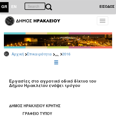
GR
EN
ΕΙΣΟΔΟΣ
ΕΠΙΚΑΙΡΟΤΗΤΑ
Toggle
navigati
Δελτία
Τύπου
Αρχείο
2026
...
Αρχική
Επικαιρότητα
2016
2025
2024
2023
2022
Εργασίες στο αγροτικό οδικό δίκτυο του
Δήμου Ηρακλείου ενόψει τρύγου
2021
2020
2019
ΔΗΜΟΣ ΗΡΑΚΛΕΙΟΥ ΚΡΗΤΗΣ
2018
ΓΡΑΦΕΙΟ ΤΥΠΟΥ