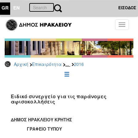
GR
EN
ΕΙΣΟΔΟΣ
ΕΠΙΚΑΙΡΟΤΗΤΑ
Toggle
navigati
Δελτία
Τύπου
Αρχείο
2026
...
Αρχική
Επικαιρότητα
2016
2025
2024
2023
2022
Ειδικό συνεργείο για τις παράνομες
αφισοκολλήσεις
2021
2020
ΔΗΜΟΣ ΗΡΑΚΛΕΙΟΥ ΚΡΗΤΗΣ
2019
ΓΡΑΦΕΙΟ ΤΥΠΟΥ
2018