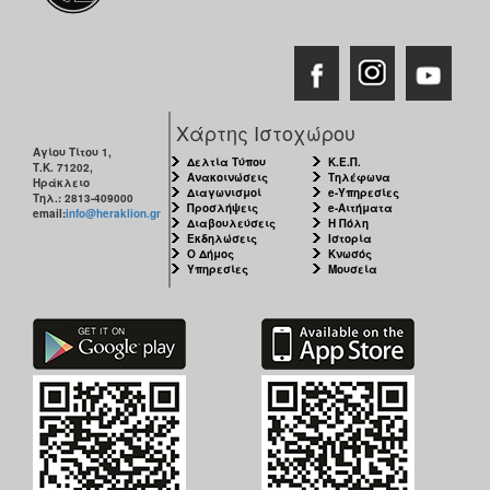
Χάρτης Ιστοχώρου
Αγίου Τίτου 1,
Δελτία Τύπου
Κ.Ε.Π.
Τ.Κ. 71202,
Ανακοινώσεις
Τηλέφωνα
Ηράκλειο
Διαγωνισμοί
e-Υπηρεσίες
Τηλ.: 2813-409000
Προσλήψεις
e-Αιτήματα
email:
info@heraklion.gr
Διαβουλεύσεις
Η Πόλη
Εκδηλώσεις
Ιστορία
Ο Δήμος
Κνωσός
Υπηρεσίες
Μουσεία