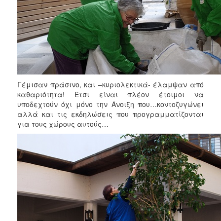
Γέμισαν πράσινο, και –κυριολεκτικά- έλαμψαν από
καθαριότητα! Έτσι είναι πλέον έτοιμοι να
υποδεχτούν όχι μόνο την Άνοιξη που…κοντοζυγώνει
αλλά και τις εκδηλώσεις που προγραμματίζονται
για τους χώρους αυτούς…