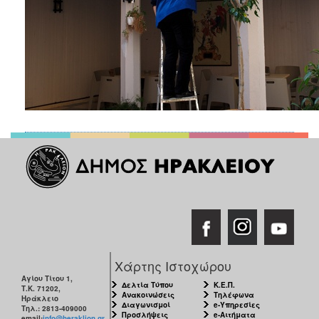
Χάρτης Ιστοχώρου
Αγίου Τίτου 1,
Δελτία Τύπου
Κ.Ε.Π.
Τ.Κ. 71202,
Ανακοινώσεις
Τηλέφωνα
Ηράκλειο
Διαγωνισμοί
e-Υπηρεσίες
Τηλ.: 2813-409000
Προσλήψεις
e-Αιτήματα
email:
info@heraklion.gr