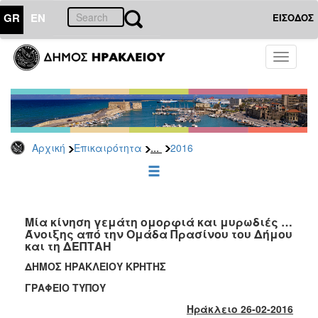
GR
EN
ΕΙΣΟΔΟΣ
ΕΠΙΚΑΙΡΟΤΗΤΑ
Toggle
navigati
Δελτία
Τύπου
Αρχείο
2026
...
Αρχική
Επικαιρότητα
2016
2025
2024
2023
2022
Μία κίνηση γεμάτη ομορφιά και μυρωδιές …
Άνοιξης από την Ομάδα Πρασίνου του Δήμου
2021
και τη ΔΕΠΤΑΗ
2020
ΔΗΜΟΣ ΗΡΑΚΛΕΙΟΥ ΚΡΗΤΗΣ
2019
ΓΡΑΦΕΙΟ ΤΥΠΟΥ
2018
Ηράκλειο 26-02-2016