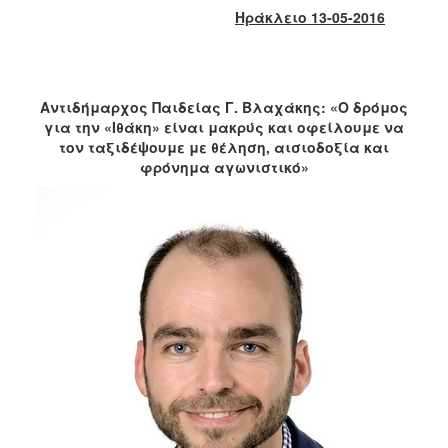
2017
Ηράκλειο 13-05-2016
2016
2015
2013
Αντιδήμαρχος Παιδείας Γ. Βλαχάκης: «Ο δρόμος
για την «Ιθάκη» είναι μακρύς και οφείλουμε να
2012
τον ταξιδέψουμε με θέληση, αισιοδοξία και
2011
φρόνημα αγωνιστικό»
2010
2006
ΔΗΜΟΤΗΣ
ΕΠΙΣΚΕΠΤΗΣ
ΗΡΑΚΛΕΙΟ
ΓΙΑ...