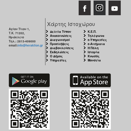
Χάρτης Ιστοχώρου
Αγίου Τίτου 1,
Δελτία Τύπου
Κ.Ε.Π.
Τ.Κ. 71202,
Ανακοινώσεις
Τηλέφωνα
Ηράκλειο
Διαγωνισμοί
e-Υπηρεσίες
Τηλ.: 2813-409000
Προσλήψεις
e-Αιτήματα
email:
info@heraklion.gr
Διαβουλεύσεις
Η Πόλη
Εκδηλώσεις
Ιστορία
Ο Δήμος
Κνωσός
Υπηρεσίες
Μουσεία