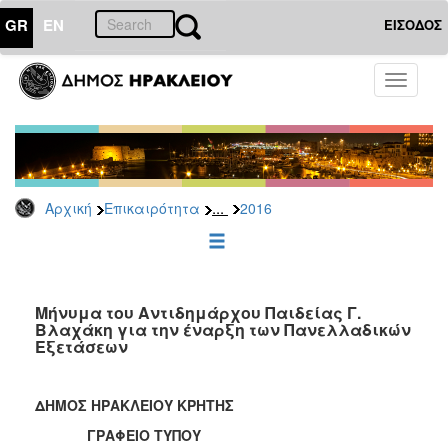
GR
EN
ΕΙΣΟΔΟΣ
ΕΠΙΚΑΙΡΟΤΗΤΑ
Toggle
navigati
Δελτία
Τύπου
Αρχείο
2026
...
Αρχική
Επικαιρότητα
2016
2025
2024
2023
2022
Μήνυμα του Αντιδημάρχου Παιδείας Γ.
Βλαχάκη για την έναρξη των Πανελλαδικών
2021
Εξετάσεων
2020
2019
ΔΗΜΟΣ ΗΡΑΚΛΕΙΟΥ ΚΡΗΤΗΣ
2018
ΓΡΑΦΕΙΟ ΤΥΠΟΥ