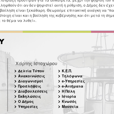
είσπραξη προστίμων για τα αυθαίρετα, μέχρι την ψήφιση του ν
ληφθούν ότι αν δεν ψηφιστεί αυτή η ρύθμιση, ο Δήμος δεν έχει
βούληση είναι ξεκάθαρη. Θεωρούμε επιτακτική ανάγκη να “πα
στοιχη είναι και η βούληση της κυβέρνησης και ότι μετά τη ση
 το θέμα να λυθεί».
Χάρτης Ιστοχώρου
Δελτία Τύπου
Κ.Ε.Π.
Ανακοινώσεις
Τηλέφωνα
Διαγωνισμοί
e-Υπηρεσίες
Προσλήψεις
e-Αιτήματα
Διαβουλεύσεις
Η Πόλη
Εκδηλώσεις
Ιστορία
Ο Δήμος
Κνωσός
Υπηρεσίες
Μουσεία