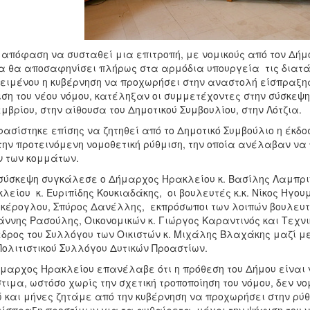
 απόφαση να συσταθεί μια επιτροπή, με νομικούς από τον Δήμ
α θα αποσαφηνίσει πλήρως στα αρμόδια υπουργεία τις διατάξ
ειμένου η κυβέρνηση να προχωρήσει στην αναστολή είσπραξης
ση του νέου νόμου, κατέληξαν οι συμμετέχοντες στην σύσκεψ
μβρίου, στην αίθουσα του Δημοτικού Συμβουλίου, στην Λότζια.
ασίστηκε επίσης να ζητηθεί από το Δημοτικό Συμβούλιο η έκδο
την προτεινόμενη νομοθετική ρύθμιση, την οποία ανέλαβαν να
 των κομμάτων.
σύσκεψη συγκάλεσε ο Δήμαρχος Ηρακλείου κ. Βασίλης Λαμπρι
λείου κ. Ευριπίδης Κουκιαδάκης, οι βουλευτές κ.κ. Νίκος Ηγο
κέρογλου, Σπύρος Δανέλλης, εκπρόσωποι των λοιπών βουλευτώ
ιάννης Ρασούλης, Οικονομικών κ. Γιώργος Καραντινός και Τεχν
δρος του Συλλόγου των Οικιστών κ. Μιχάλης Βλαχάκης μαζί μ
Πολιτιστικού Συλλόγου Δυτικών Προαστίων.
μαρχος Ηρακλείου επανέλαβε ότι η πρόθεση του Δήμου είναι 
τιμα, ωστόσο χωρίς την σχετική τροποποίηση του νόμου, δεν ν
 και μήνες ζητάμε από την κυβέρνηση να προχωρήσει στην ρύ