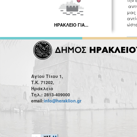
την 
αντι
μας 
αντί
ώστε
ΗΡΑΚΛΕΙΟ ΓΙΑ...
Αγίου Τίτου 1,
Τ.Κ. 71202,
Ηράκλειο
Τηλ.: 2813-409000
email:
info@heraklion.gr