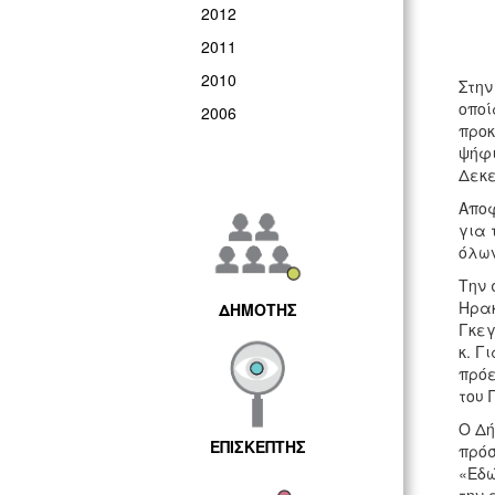
2012
2011
2010
Στην
οποί
2006
προκ
ψήφι
Δεκε
Αποφ
για 
όλων
Την 
Ηρακ
ΔΗΜΟΤΗΣ
Γκεγ
κ. Γ
πρόε
του 
Ο Δή
ΕΠΙΣΚΕΠΤΗΣ
πρόσ
«Εδώ