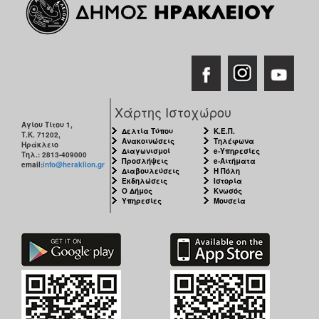
Χάρτης Ιστοχώρου
Αγίου Τίτου 1,
Δελτία Τύπου
Κ.Ε.Π.
Τ.Κ. 71202,
Ανακοινώσεις
Τηλέφωνα
Ηράκλειο
Διαγωνισμοί
e-Υπηρεσίες
Τηλ.: 2813-409000
Προσλήψεις
e-Αιτήματα
email:
info@heraklion.gr
Διαβουλεύσεις
Η Πόλη
Εκδηλώσεις
Ιστορία
Ο Δήμος
Κνωσός
Υπηρεσίες
Μουσεία