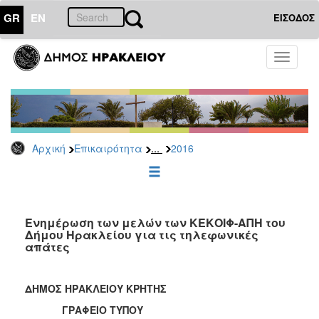
GR
EN
ΕΙΣΟΔΟΣ
ΕΠΙΚΑΙΡΟΤΗΤΑ
Toggle
navigati
Δελτία
Τύπου
Αρχείο
2026
...
Αρχική
Επικαιρότητα
2016
2025
2024
2023
2022
Ενημέρωση των μελών των ΚΕΚΟΙΦ-ΑΠΗ του
Δήμου Ηρακλείου για τις τηλεφωνικές
2021
απάτες
2020
2019
ΔΗΜΟΣ ΗΡΑΚΛΕΙΟΥ ΚΡΗΤΗΣ
2018
ΓΡΑΦΕΙΟ ΤΥΠΟΥ