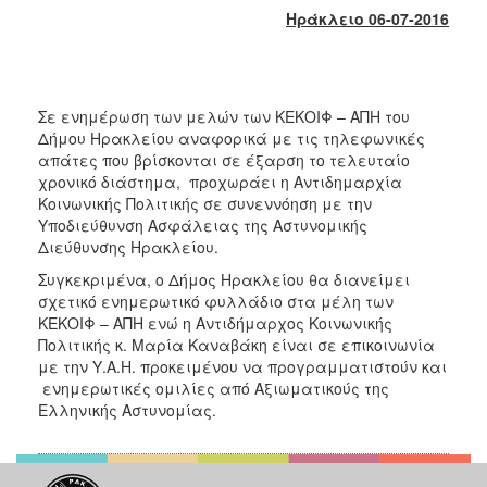
2017
Ηράκλειο 06-07-2016
2016
2015
2013
Σε ενημέρωση των μελών των ΚΕΚΟΙΦ – ΑΠΗ του
Δήμου Ηρακλείου αναφορικά με τις τηλεφωνικές
2012
απάτες που βρίσκονται σε έξαρση το τελευταίο
2011
χρονικό διάστημα, προχωράει η Αντιδημαρχία
Κοινωνικής Πολιτικής σε συνεννόηση με την
2010
Υποδιεύθυνση Ασφάλειας της Αστυνομικής
2006
Διεύθυνσης Ηρακλείου.
Συγκεκριμένα, ο Δήμος Ηρακλείου θα διανείμει
σχετικό ενημερωτικό φυλλάδιο στα μέλη των
ΚΕΚΟΙΦ – ΑΠΗ ενώ η Αντιδήμαρχος Κοινωνικής
Πολιτικής κ. Μαρία Καναβάκη είναι σε επικοινωνία
ΔΗΜΟΤΗΣ
με την Υ.Α.Η. προκειμένου να προγραμματιστούν και
ενημερωτικές ομιλίες από Αξιωματικούς της
ΕΠΙΣΚΕΠΤΗΣ
Ελληνικής Αστυνομίας.
ΗΡΑΚΛΕΙΟ
ΓΙΑ...