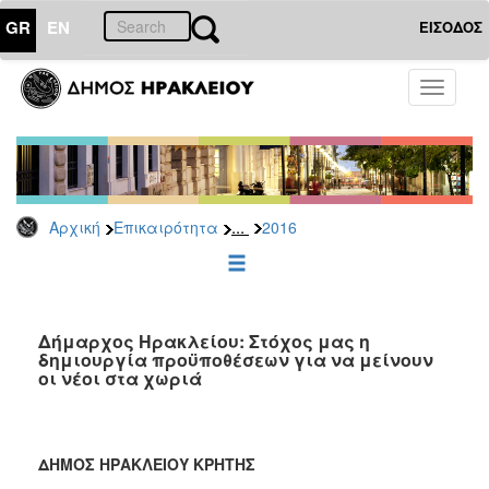
GR
EN
ΕΙΣΟΔΟΣ
ΕΠΙΚΑΙΡΟΤΗΤΑ
Toggle
navigati
Δελτία
Τύπου
Αρχείο
2026
...
Αρχική
Επικαιρότητα
2016
2025
2024
2023
2022
Δήμαρχος Ηρακλείου: Στόχος μας η
δημιουργία προϋποθέσεων για να μείνουν
2021
οι νέοι στα χωριά
2020
2019
ΔΗΜΟΣ ΗΡΑΚΛΕΙΟΥ ΚΡΗΤΗΣ
2018