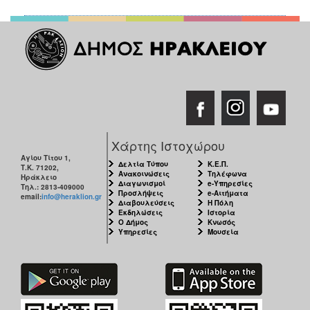
Χάρτης Ιστοχώρου
Αγίου Τίτου 1,
Δελτία Τύπου
Κ.Ε.Π.
Τ.Κ. 71202,
Ανακοινώσεις
Τηλέφωνα
Ηράκλειο
Διαγωνισμοί
e-Υπηρεσίες
Τηλ.: 2813-409000
Προσλήψεις
e-Αιτήματα
email:
info@heraklion.gr
Διαβουλεύσεις
Η Πόλη
Εκδηλώσεις
Ιστορία
Ο Δήμος
Κνωσός
Υπηρεσίες
Μουσεία