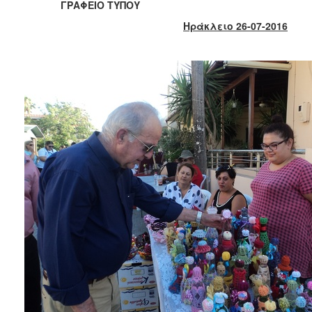
ΓΡΑΦΕΙΟ ΤΥΠΟΥ
2017
Ηράκλειο 26-07-2016
2016
2015
2013
2012
2011
2010
2006
ΔΗΜΟΤΗΣ
ΕΠΙΣΚΕΠΤΗΣ
ΗΡΑΚΛΕΙΟ
ΓΙΑ...