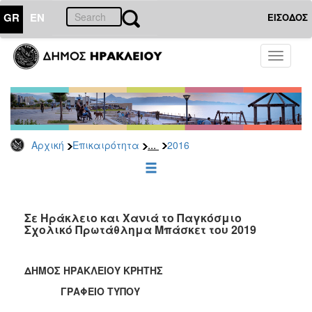
GR
EN
ΕΙΣΟΔΟΣ
ΕΠΙΚΑΙΡΟΤΗΤΑ
Toggle
navigati
Δελτία
Τύπου
Αρχείο
2026
...
Αρχική
Επικαιρότητα
2016
2025
2024
2023
2022
Σε Ηράκλειο και Χανιά το Παγκόσμιο
Σχολικό Πρωτάθλημα Μπάσκετ του 2019
2021
2020
ΔΗΜΟΣ ΗΡΑΚΛΕΙΟΥ ΚΡΗΤΗΣ
2019
ΓΡΑΦΕΙΟ ΤΥΠΟΥ
2018