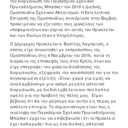
την διοργάνωση του Παγκόσμιου Σχολικού
Πρωταθλήματος Μπάσκετ του 2019 η Διεθνής
Ομοσπονδία Σχολικού Αθλητισμού. Η Εκτελεστική
Επιτροπή της Ομοσπονδίας συνεδρίασε στην Βομβάη
προκειμένου να εξετάσει τους φακέλους των
υποψηφιοτήτων και έκρινε ότι αυτός του Ηρακλείου
και των Χανίων ήταν ο πληρέστερος.
Ο Δήμαρχος Ηρακλείου κ. Βασίλης Λαμπρινός, ο
οποίος είχε συναντηθεί με εκπροσώπους της
Ομοσπονδίας στις 4 Νοεμβρίου του 2016, κατά τη
διάρκεια της επίσκεψής τους στην Κρήτη, όταν και
είχε υπογράψει τον φάκελο διεκδίκησης της
διοργάνωσης, εξέφρασε την ικανοποίησή του για την
συγκεκριμένη εξέλιξη: «Είναι χαρά για εμάς να
αναλαμβάνουμε μια ακόμη μεγάλη αθλητική
διοργάνωση, με διεθνή εμβέλεια και πολλαπλά
οφέλη για την προβολή της πόλης μας. Είμαι
βέβαιος ότι θα την φέρουμε και αυτήν εις πέρας με
απόλυτη επιτυχία. Το σημαντικότερο είναι πως η
ανάληψη του Παγκόσμιου Σχολικού Πρωταθλήματος
Μπάσκετ έρχεται να επιβεβαιώσει ότι το Ηράκλειο
έχει καθιερωθεί πια ως ένα διεθνές αθλητικό