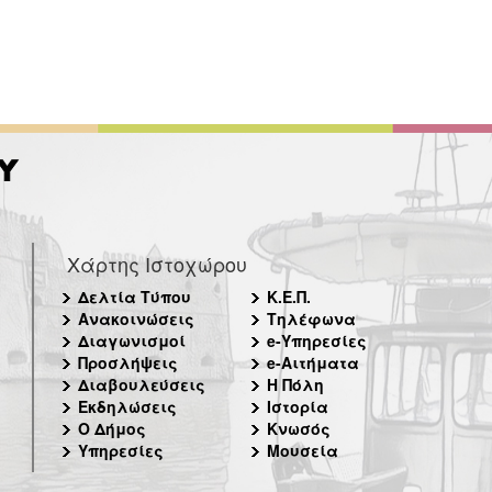
Χάρτης Ιστοχώρου
Δελτία Τύπου
Κ.Ε.Π.
Ανακοινώσεις
Τηλέφωνα
Διαγωνισμοί
e-Υπηρεσίες
Προσλήψεις
e-Αιτήματα
Διαβουλεύσεις
Η Πόλη
Εκδηλώσεις
Ιστορία
Ο Δήμος
Κνωσός
Υπηρεσίες
Μουσεία