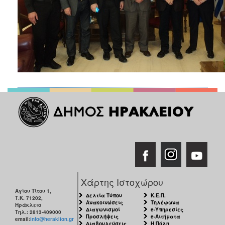
Χάρτης Ιστοχώρου
Αγίου Τίτου 1,
Δελτία Τύπου
Κ.Ε.Π.
Τ.Κ. 71202,
Ανακοινώσεις
Τηλέφωνα
Ηράκλειο
Διαγωνισμοί
e-Υπηρεσίες
Τηλ.: 2813-409000
Προσλήψεις
e-Αιτήματα
email:
info@heraklion.gr
Διαβουλεύσεις
Η Πόλη