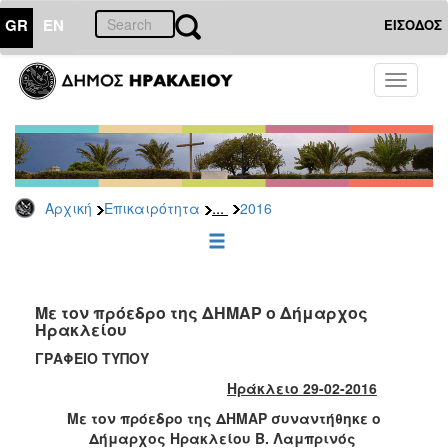
GR
EN
ΕΙΣΟΔΟΣ
ΕΠΙΚΑΙΡΟΤΗΤΑ
Toggle
navigati
Δελτία
Τύπου
Αρχείο
2026
...
Αρχική
Επικαιρότητα
2016
2025
2024
2023
2022
Με τον πρόεδρο της ΔΗΜΑΡ ο Δήμαρχος
Ηρακλείου
2021
ΓΡΑΦΕΙΟ ΤΥΠΟΥ
2020
Ηράκλειο 29-02-2016
2019
Με τον πρόεδρο της ΔΗΜΑΡ συναντήθηκε ο
2018
Δήμαρχος Ηρακλείου Β. Λαμπρινός