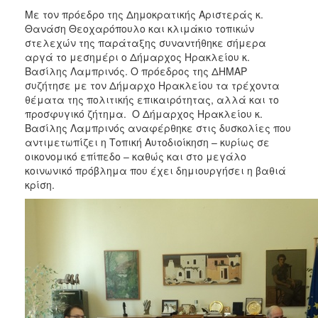
2017
Με τον πρόεδρο της Δημοκρατικής Αριστεράς κ.
Θανάση Θεοχαρόπουλο και κλιμάκιο τοπικών
2016
στελεχών της παράταξης συναντήθηκε σήμερα
2015
αργά το μεσημέρι ο Δήμαρχος Ηρακλείου κ.
Βασίλης Λαμπρινός. Ο πρόεδρος της ΔΗΜΑΡ
2013
συζήτησε με τον Δήμαρχο Ηρακλείου τα τρέχοντα
2012
θέματα της πολιτικής επικαιρότητας, αλλά και το
προσφυγικό ζήτημα. Ο Δήμαρχος Ηρακλείου κ.
2011
Βασίλης Λαμπρινός αναφέρθηκε στις δυσκολίες που
2010
αντιμετωπίζει η Τοπική Αυτοδιοίκηση – κυρίως σε
οικονομικό επίπεδο – καθώς και στο μεγάλο
2006
κοινωνικό πρόβλημα που έχει δημιουργήσει η βαθιά
κρίση.
ΔΗΜΟΤΗΣ
ΕΠΙΣΚΕΠΤΗΣ
ΗΡΑΚΛΕΙΟ
ΓΙΑ...