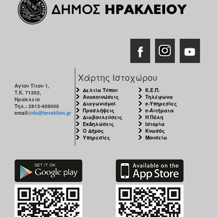
Χάρτης Ιστοχώρου
Αγίου Τίτου 1,
Δελτία Τύπου
Κ.Ε.Π.
Τ.Κ. 71202,
Ανακοινώσεις
Τηλέφωνα
Ηράκλειο
Διαγωνισμοί
e-Υπηρεσίες
Τηλ.: 2813-409000
Προσλήψεις
e-Αιτήματα
email:
info@heraklion.gr
Διαβουλεύσεις
Η Πόλη
Εκδηλώσεις
Ιστορία
Ο Δήμος
Κνωσός
Υπηρεσίες
Μουσεία