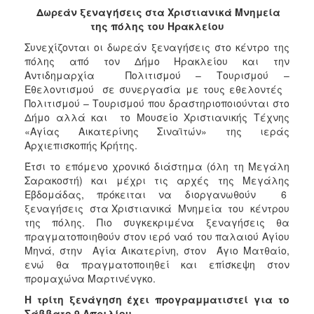
2017
Δωρεάν ξεναγήσεις στα Χριστιανικά Μνημεία
της πόλης του Ηρακλείου
2016
Συνεχίζονται οι δωρεάν ξεναγήσεις στο κέντρο της
2015
πόλης από τον Δήμο Ηρακλείου και την
2013
Αντιδημαρχία Πολιτισμού – Τουρισμού –
Εθελοντισμού σε συνεργασία με τους εθελοντές
2012
Πολιτισμού – Τουρισμού που δραστηριοποιούνται στο
2011
Δήμο αλλά και το Μουσείο Χριστιανικής Τέχνης
«Αγίας Αικατερίνης Σιναϊτών» της ιεράς
2010
Αρχιεπισκοπής Κρήτης.
2006
Έτσι το επόμενο χρονικό διάστημα (όλη τη Μεγάλη
Σαρακοστή) και μέχρι τις αρχές της Μεγάλης
Εβδομάδας, πρόκειται να διοργανωθούν 6
ξεναγήσεις στα Χριστιανικά Μνημεία του κέντρου
της πόλης. Πιο συγκεκριμένα ξεναγήσεις θα
ΔΗΜΟΤΗΣ
πραγματοποιηθούν στον ιερό ναό του παλαιού Αγίου
Μηνά, στην Αγία Αικατερίνη, στον Άγιο Ματθαίο,
ΕΠΙΣΚΕΠΤΗΣ
ενώ θα πραγματοποιηθεί και επίσκεψη στον
προμαχώνα Μαρτινένγκο.
ΗΡΑΚΛΕΙΟ
ΓΙΑ...
Η τρίτη ξενάγηση έχει προγραμματιστεί για το
Σάββατο 9 Απριλίου.