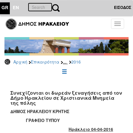
GR
EN
ΕΙΣΟΔΟΣ
ΕΠΙΚΑΙΡΟΤΗΤΑ
Toggle
navigati
Δελτία
Τύπου
Αρχείο
2026
...
Αρχική
Επικαιρότητα
2016
2025
2024
2023
2022
Συνεχίζονται οι δωρεάν ξεναγήσεις από τον
Δήμο Ηρακλείου σε Χριστιανικά Μνημεία
2021
της πόλης
2020
ΔΗΜΟΣ ΗΡΑΚΛΕΙΟΥ ΚΡΗΤΗΣ
2019
ΓΡΑΦΕΙΟ ΤΥΠΟΥ
2018
Ηράκλειο 04-04-2016