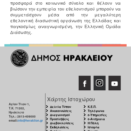
προσφορά στο κοινωνικό σύνολο και θέλουν να
βιώσουν την εμπειρία του εθελοντισμού μπορούν να
συμμετάσχουν μέσα από την μεγαλύτερη
εθελοντική διασωστική οργάνωση της Ελλάδας και
παγκοσμίως αναγνωρισμένη, την Ελληνική Ομάδα
Διάσωσης.
Χάρτης Ιστοχώρου
Αγίου Τίτου 1,
Δελτία Τύπου
Κ.Ε.Π.
Τ.Κ. 71202,
Ανακοινώσεις
Τηλέφωνα
Ηράκλειο
Διαγωνισμοί
e-Υπηρεσίες
Τηλ.: 2813-409000
Προσλήψεις
e-Αιτήματα
email:
info@heraklion.gr
Διαβουλεύσεις
Η Πόλη
Εκδηλώσεις
Ιστορία