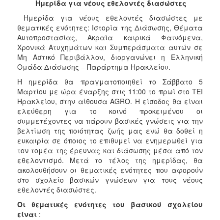
Ημερίδα για νέους εθελοντές διασώστες
2017
Ημερίδα για νέους εθελοντές διασώστες με
2016
θεματικές ενότητες: Ιστορία της Διάσωσης, Θέματα
2015
Αυτοπροστασίας, Ακραία καιρικά Φαινόμενα,
Χρονικά Ατυχημάτων και Συμπεράσματα αυτών σε
2013
Μη Αστικό Περιβάλλον, διοργανώνει η Ελληνική
2012
Ομάδα Διάσωσης – Παράρτημα Ηρακλείου.
2011
Η ημερίδα θα πραγματοποιηθεί το Σάββατο 5
Μαρτίου με ώρα έναρξης στις 11:00 το πρωί στο ΤΕΙ
2010
Ηρακλείου, στην αίθουσα AGRO. Η είσοδος θα είναι
2006
ελεύθερη για το κοινό προκειμένου οι
συμμετέχοντες να πάρουν βασικές γνώσεις για την
βελτίωση της ποιότητας ζωής μας ενώ θα δοθεί η
ευκαιρία σε όποιος το επιθυμεί να ενημερωθεί για
τον τομέα της έρευνας και διάσωσης μέσα από τον
ΔΗΜΟΤΗΣ
εθελοντισμό. Μετά το τέλος της ημερίδας, θα
ακολουθήσουν οι θεματικές ενότητες που αφορούν
ΕΠΙΣΚΕΠΤΗΣ
στο σχολείο βασικών γνώσεων για τους νέους
εθελοντές διασώστες.
ΗΡΑΚΛΕΙΟ
Οι θεματικές ενότητες του βασικού σχολείου
ΓΙΑ...
είναι
: