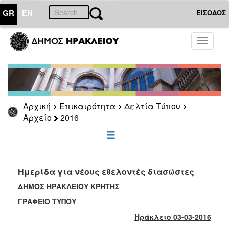
GR
EN
ΕΙΣΟΔΟΣ
ΕΠΙΚΑΙΡΟΤΗΤΑ
Toggle
navigati
Δελτία
Τύπου
Αρχείο
2026
Αρχική
Επικαιρότητα
Δελτία Τύπου
2025
Αρχείο
2016
2024
2023
2022
Ημερίδα για νέους εθελοντές διασώστες
2021
ΔΗΜΟΣ ΗΡΑΚΛΕΙΟΥ ΚΡΗΤΗΣ
2020
ΓΡΑΦΕΙΟ ΤΥΠΟΥ
2019
Ηράκλειο 03-03-2016
2018