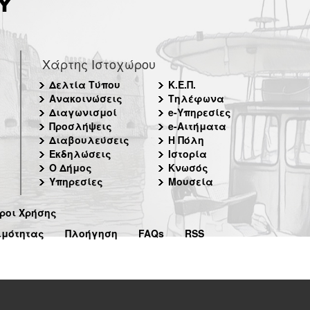
Χάρτης Ιστοχώρου
Δελτία Τύπου
Κ.Ε.Π.
Ανακοινώσεις
Τηλέφωνα
Διαγωνισμοί
e-Υπηρεσίες
Προσλήψεις
e-Αιτήματα
Διαβουλεύσεις
Η Πόλη
Εκδηλώσεις
Ιστορία
Ο Δήμος
Κνωσός
Υπηρεσίες
Μουσεία
ροι Χρήσης
ιμότητας
Πλοήγηση
FAQs
RSS