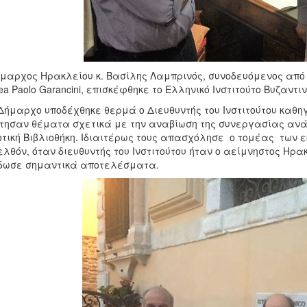
μαρχος Ηρακλείου κ. Βασίλης Λαμπρινός, συνοδευόμενος από 
ea Paolo Garancini, επισκέφθηκε το Ελληνικό Ινστιτούτο Βυζαν
Δήμαρχο υποδέχθηκε θερμά ο Διευθυντής του Ινστιτούτου καθηγη
τησαν θέματα σχετικά με την αναβίωση της συνεργασίας ανάμ
τική Βιβλιοθήκη. Ιδιαιτέρως τους απασχόλησε ο τομέας των ε
λθόν, όταν διευθυντής του Ινστιτούτου ήταν ο αείμνηστος Ηρ
δωσε σημαντικά αποτελέσματα.