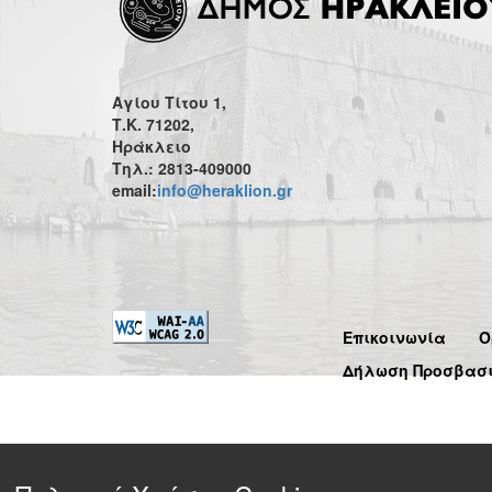
Αγίου Τίτου 1,
Τ.Κ. 71202,
Ηράκλειο
Τηλ.: 2813-409000
email:
info@heraklion.gr
Επικοινωνία
Ό
Δήλωση Προσβασ