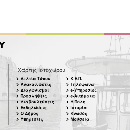
Χάρτης Ιστοχώρου
Δελτία Τύπου
Κ.Ε.Π.
Ανακοινώσεις
Τηλέφωνα
Διαγωνισμοί
e-Υπηρεσίες
Προσλήψεις
e-Αιτήματα
Διαβουλεύσεις
Η Πόλη
Εκδηλώσεις
Ιστορία
Ο Δήμος
Κνωσός
Υπηρεσίες
Μουσεία