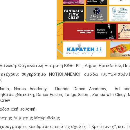
γάνωση: Οργανωτική Επιτροπή ΚΚΘ –ΚΠ , Δήμος Ηρακλείου, Πε
ετέχουν: συγκρότημα ΝΟΤΙΟΙ ΑΝΕΜΟΙ, ομάδα τυμπανιστών 
ού
ziamo, Nenas Academy, Duende Dance Academy, Art and
ήΒάσωςΝιακάκη, Dance Fusion, Tango Salon , Zumba with Cindy, Ma
 Crew
δοσιακή μουσική:
ράρης Δημήτρης Μακρυδάκης
χορογραφίες και δράσεις από τις σχολές " Κρείττονες", και 