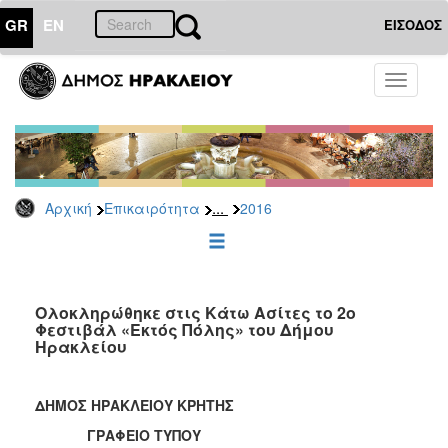
GR
EN
ΕΙΣΟΔΟΣ
ΕΠΙΚΑΙΡΟΤΗΤΑ
Toggle
navigati
Δελτία
Τύπου
Αρχείο
2026
...
Αρχική
Επικαιρότητα
2016
2025
2024
2023
2022
Ολοκληρώθηκε στις Κάτω Ασίτες το 2ο
Φεστιβάλ «Εκτός Πόλης» του Δήμου
2021
Ηρακλείου
2020
2019
ΔΗΜΟΣ ΗΡΑΚΛΕΙΟΥ ΚΡΗΤΗΣ
2018
ΓΡΑΦΕΙΟ ΤΥΠΟΥ