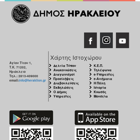
Χάρτης Ιστοχώρου
Αγίου Τίτου 1,
Δελτία Τύπου
Κ.Ε.Π.
Τ.Κ. 71202,
Ανακοινώσεις
Τηλέφωνα
Ηράκλειο
Διαγωνισμοί
e-Υπηρεσίες
Τηλ.: 2813-409000
Προσλήψεις
e-Αιτήματα
email:
info@heraklion.gr
Διαβουλεύσεις
Η Πόλη
Εκδηλώσεις
Ιστορία
Ο Δήμος
Κνωσός
Υπηρεσίες
Μουσεία