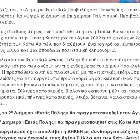
χίζεται, το Διήμερο Φεστιβάλ Προβολής και Προώθησης Τοπικώ
φέτος η Κοινωφελής Δημοτική Επιχείρηση Πολιτισμού, Περιβάλ
κλείου.
ος σταθμός στη φετινή προσπάθεια ήταν η Τοπική Κοινότητα 
χιστούν στην Τοπική Κοινότητα του Αγίου Σύλλα το ερχόμενο Σα
ότητα των Κάτω Ασιτών, που διαθέτουν ένα ισχυρό και έμπειρ
υς αλλά και μια σπουδαία πολιτισμική κληρονομιά.
πλαίσιο του Φεστιβάλ «Εκτός Πόλης» θα δοθεί η δυνατότητα να
ουργικότητα των ανθρώπων της ενδοχώρας του Δήμου Ηρακλείο
). Η προσπάθεια αυτή θα πλαισιωθεί με πολιτιστικές εκδηλώσε
λώσεις θα λειτουργεί υπαίθρια αγορά αγροτικών κρητικών προ
πορούν να βρουν αρτοσκευάσματα, χειροποίητες κατασκευές α
ήματα, ξύλινες κατασκευές, βιολογικό σαπούνι, μέλι και παρ
ρυπαντικά, πήλινες κατασκευές, λικέρ, βότανα, γαλακτοκομι
λα…
ο
, το 2
Διήμερο «Εκτός Πόλης» θα πραγματοποιηθεί στον Άγιο
ο
Διήμερο «Εκτός Πόλης» θα πραγματοποιηθεί στις Κάτω Ασίτ
ιοργάνωση έχει αναλάβει η ΔΗKEΗ με συνδιοργανωτές τις Τ
λόγους των Δαφνών, τους Αγίου Σύλλα και των Κάτω Ασιτώ