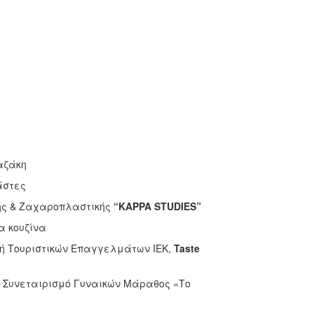
αζάκη
άστες
ής & Ζαχαροπλαστικής
“
KAPPA
STUDIES”
α κουζίνα
λή Τουριστικών Επαγγελμάτων ΙΕΚ,
Taste
ό Συνεταιρισμό Γυναικών Μάραθος «Το