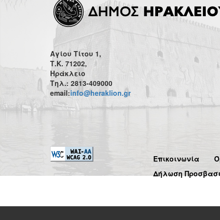
Αγίου Τίτου 1,
Τ.Κ. 71202,
Ηράκλειο
Τηλ.: 2813-409000
email:
info@heraklion.gr
Επικοινωνία
Ό
Δήλωση Προσβασ