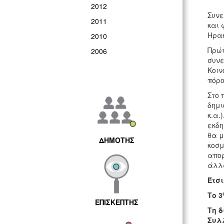
2012
Συνε
2011
και 
Ηρα
2010
Πρώτ
2006
συνε
Κοιν
πόρο
Στο 
δημι
κ.α.
εκδη
θα μ
ΔΗΜΟΤΗΣ
κοσμ
απορ
άλ
Έτσι
Το 3
ΕΠΙΣΚΕΠΤΗΣ
Τη δ
Συλ