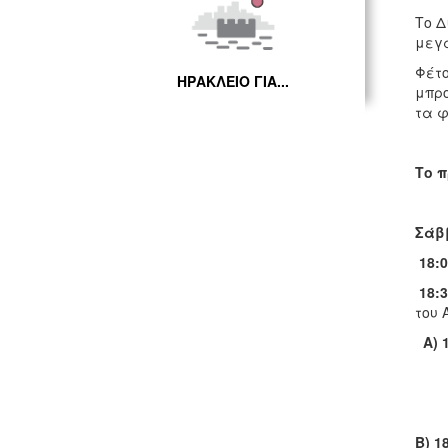
Το Δ
μεγά
Φέτο
ΗΡΑΚΛΕΙΟ ΓΙΑ...
μπρο
τα φ
Το π
Σάβ
18
18
του 
Α) 
Β) 