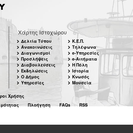
Χάρτης Ιστοχώρου
Δελτία Τύπου
Κ.Ε.Π.
Ανακοινώσεις
Τηλέφωνα
Διαγωνισμοί
e-Υπηρεσίες
Προσλήψεις
e-Αιτήματα
Διαβουλεύσεις
Η Πόλη
Εκδηλώσεις
Ιστορία
Ο Δήμος
Κνωσός
Υπηρεσίες
Μουσεία
ροι Χρήσης
ιμότητας
Πλοήγηση
FAQs
RSS