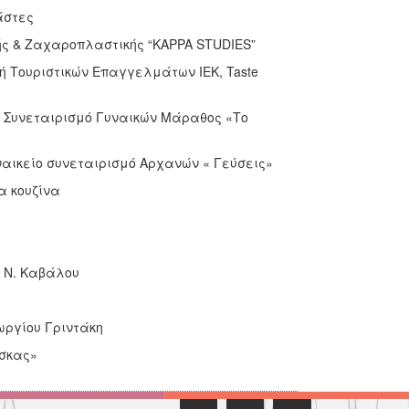
άστες
ής & Ζαχαροπλαστικής “KAPPA STUDIES”
ή Τουριστικών Επαγγελμάτων ΙΕΚ, Taste
ό Συνεταιρισμό Γυναικών Μάραθος «Το
ναικείο συνεταιρισμό Αρχανών « Γεύσεις»
α κουζίνα
 Ν. Καβάλου
ργίου Γριντάκη
σκας»