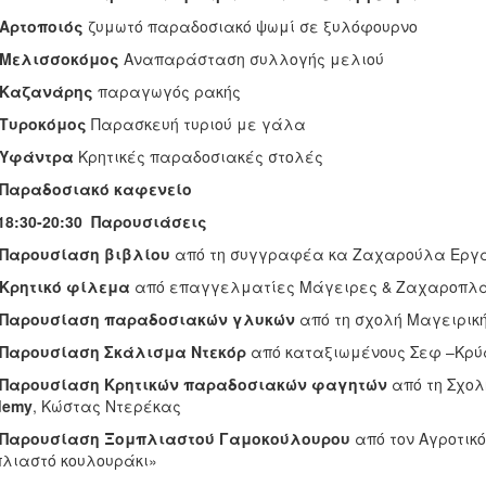
Αρτοποιός
ζυμωτό παραδοσιακό ψωμί σε ξυλόφουρνο
Μελισσοκόμος
Αναπαράσταση συλλογής μελιού
Καζανάρης
παραγωγός ρακής
Τυροκόμος
Παρασκευή τυριού με γάλα
Υφάντρα
Κρητικές παραδοσιακές στολές
Παραδοσιακό καφενείο
8:30-20:30 Παρουσιάσεις
Παρουσίαση βιβλίου
από τη συγγραφέα κα Ζαχαρούλα Εργ
Κρητικό φίλεμα
από επαγγελματίες Μάγειρες & Ζαχαροπλ
Παρουσίαση παραδοσιακών γλυκών
από τη σχολή Μαγειρικ
Παρουσίαση Σκάλισμα Ντεκόρ
από καταξιωμένους Σεφ –Κρύ
Παρουσίαση Κρητικών παραδοσιακών φαγητών
από τη Σχο
demy
, Κώστας Ντερέκας
Παρουσίαση Ξομπλιαστού Γαμοκούλουρου
από τον Αγροτικ
λιαστό κουλουράκι»