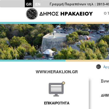
GR
EN
Γραμμή Παραπόνων τηλ : 2813-4
Ο 
Αρχ
WWW.HERAKLION.GR
Συν
ΔΗΜ
ΓΡ
ΕΠΙΚΑΙΡΟΤΗΤΑ