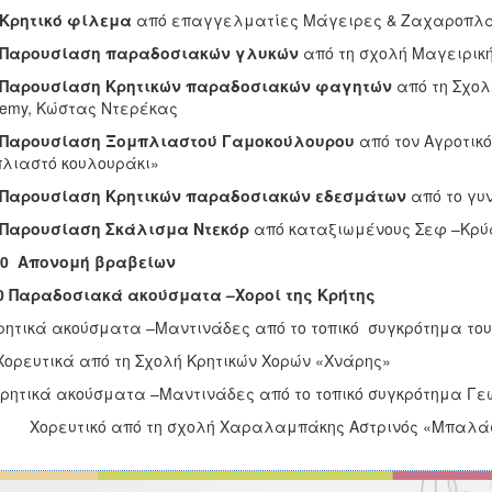
Κρητικό φίλεμα
από επαγγελματίες Μάγειρες & Ζαχαροπλ
Παρουσίαση παραδοσιακών γλυκών
από τη σχολή Μαγειρικ
Παρουσίαση Κρητικών παραδοσιακών φαγητών
από τη Σχολ
emy, Κώστας Ντερέκας
Παρουσίαση Ξομπλιαστού Γαμοκούλουρου
από τον Αγροτικ
λιαστό κουλουράκι»
Παρουσίαση Κρητικών παραδοσιακών εδεσμάτων
από το γυ
Παρουσίαση Σκάλισμα Ντεκόρ
από καταξιωμένους Σεφ –Κρύ
 30 Απονομή βραβείων
0 Παραδοσιακά ακούσματα –Χοροί της Κρήτης
ικά ακούσματα –Μαντινάδες από το τοπικό συγκρότημα του
ευτικά από τη Σχολή Κρητικών Χορών «Χνάρης»
ικά ακούσματα –Μαντινάδες από το τοπικό συγκρότημα Γεω
ευτικό από τη σχολή Χαραλαμπάκης Αστρινός «Μπαλά