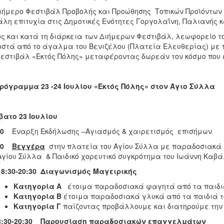
ιήμερο Φεστιβάλ Προβολής και Προώθησης Τοπικών Προϊόντων
λη επιτυχία στις Δημοτικές Ενότητες Γοργολαΐνη, Παλιανής κ
ς και κατά τη διάρκεια των Διήμερων Φεστιβάλ, λεωφορείο τ
στά από το άγαλμα του Βενιζέλου (Πλατεία Ελευθερίας) με 
εστιβάλ «Εκτός Πόλης» μεταφέροντας δωρεάν τον κόσμο που ε
ρόγραμμα 23 -24 Ιουλίου «Εκτός Πόλης» στον Άγιο Σύλλα
βατο 23 Ιουλίου
:00
Έναρξη Εκδήλωσης –Αγιασμός & χαιρετισμός επισήμων
:30
Βεγγέρα
στην πλατεία του Αγίου Σύλλα με παραδοσιακά 
Αγίου Σύλλα & Παιδικό χορευτικό συγκρότημα του Ιωάννη Καβ
18
:30-20:30 Διαγωνισμός Μαγειρικής
Κατηγορία Α
έτοιμα παραδοσιακά φαγητά από τα παιδιά
Κατηγορία Β
έτοιμα παραδοσιακά γλυκά από τα παιδιά τ
Κατηγορία Γ
παίζοντας προβάλλουμε και διατηρούμε την
18:30-20:30 Παρουσίαση παραδοσιακών επαγγελμάτων