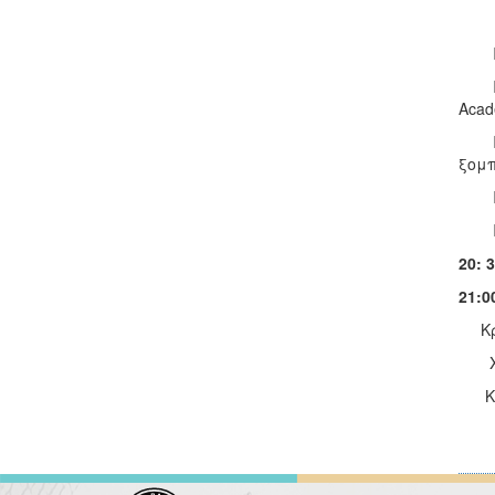
Acad
ξομπ
20:
21:0
Κρητ
Χορ
Κρητ
Χορ