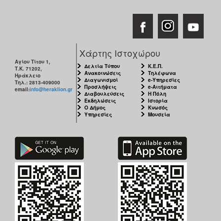
Χάρτης Ιστοχώρου
Αγίου Τίτου 1,
Δελτία Τύπου
Κ.Ε.Π.
Τ.Κ. 71202,
Ανακοινώσεις
Τηλέφωνα
Ηράκλειο
Διαγωνισμοί
e-Υπηρεσίες
Τηλ.: 2813-409000
Προσλήψεις
e-Αιτήματα
email:
info@heraklion.gr
Διαβουλεύσεις
Η Πόλη
Εκδηλώσεις
Ιστορία
Ο Δήμος
Κνωσός
Υπηρεσίες
Μουσεία