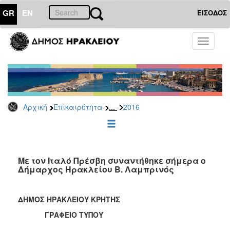
GR
EN
ΕΙΣΟΔΟΣ
ΕΠΙΚΑΙΡΟΤΗΤΑ
Toggle
navigati
Δελτία
Τύπου
Αρχείο
2026
...
Αρχική
Επικαιρότητα
2016
2025
2024
2023
2022
Με τον Ιταλό Πρέσβη συναντήθηκε σήμερα ο
Δήμαρχος Ηρακλείου Β. Λαμπρινός
2021
2020
ΔΗΜΟΣ ΗΡΑΚΛΕΙΟΥ ΚΡΗΤΗΣ
2019
ΓΡΑΦΕΙΟ ΤΥΠΟΥ
2018