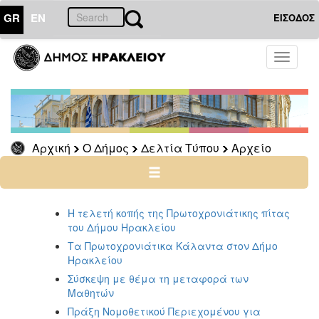
GR
EN
ΕΙΣΟΔΟΣ
Ο
Toggle
ΔΗΜΟΣ
navigati
Δελτία
Τύπου
Αρχείο
Αρχική
Ο Δήμος
Δελτία Τύπου
Αρχείο
2026
2025
2024
Η τελετή κοπής της Πρωτοχρονιάτικης πίτας
2023
του Δήμου Ηρακλείου
2022
Τα Πρωτοχρονιάτικα Κάλαντα στον Δήμο
2021
Ηρακλείου
2020
Σύσκεψη με θέμα τη μεταφορά των
Μαθητών
2019
Πράξη Νομοθετικού Περιεχομένου για