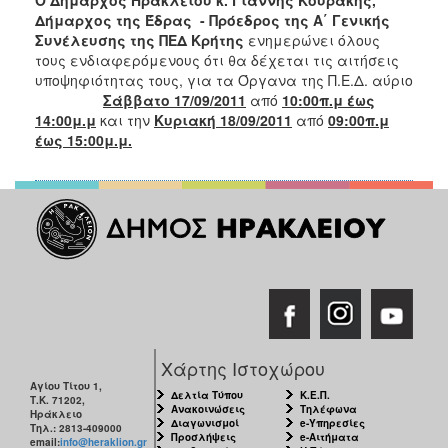
2018
Δήμαρχος της Έδρας - Πρόεδρος της Α΄ Γενικής
2017
Συνέλευσης της ΠΕΔ Κρήτης
ενημερώνει όλους
τους ενδιαφερόμενους ότι θα δέχεται τις αιτήσεις
2016
υποψηφιότητας τους, για τα Όργανα της Π.Ε.Δ. αύριο
2015
Σάββατο 17/09/2011
από
10:00π.μ έως
14:00μ.μ
και την
Κυριακή 18/09/2011
από
09:00π.μ
2013
έως 15:00μ.μ.
2012
2011
2010
2006
Ο
ΤΟΠΟΣ
Χάρτης Ιστοχώρου
ΜΑΣ
Αγίου Τίτου 1,
Δελτία Τύπου
Κ.Ε.Π.
Τ.Κ. 71202,
Ανακοινώσεις
Τηλέφωνα
ΠΟΛΙΤΙΣΜΟΣ
Ηράκλειο
Διαγωνισμοί
e-Υπηρεσίες
Τηλ.: 2813-409000
Προσλήψεις
e-Αιτήματα
email:
info@heraklion.gr