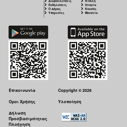
Διαβουλεύσεις
Η Πόλη
ΑΝΘΕΚΤΙΚΗ
Εκδηλώσεις
Ιστορία
ΠΟΛΗ
Ο Δήμος
Κνωσός
Υπηρεσίες
Μουσεία
Επικοινωνία
Copyright © 2026
Όροι Χρήσης
Υλοποίηση
Δήλωση
Προσβασιμότητας
Πλοήγηση