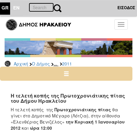
GR
EN
ΕΙΣΟΔΟΣ
Ο
Toggle
ΔΗΜΟΣ
navigati
Δελτία
Τύπου
Αρχείο
...
Αρχική
Ο Δήμος
2011
2026
2025
2024
2023
Η τελετή κοπής της Πρωτοχρονιάτικης πίτας
του Δήμου Ηρακλείου
2022
Η τελετή κοπής της
Πρωτοχρονιάτικης πίτας
θα
2021
γίνει στο Δημοτικό Μέγαρο (Λότζια), στην αίθουσα
2020
«Ελευθέριος Βενιζέλος»
την Κυριακή 1 Ιανουαρίου
2012
και
ώρα 12:00
2019