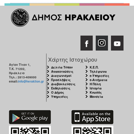
2018
2017
2016
2015
2013
2012
2011
Χάρτης Ιστοχώρου
2010
Αγίου Τίτου 1,
Δελτία Τύπου
Κ.Ε.Π.
Τ.Κ. 71202,
Ανακοινώσεις
Τηλέφωνα
2006
Ηράκλειο
Διαγωνισμοί
e-Υπηρεσίες
Τηλ.: 2813-409000
Προσλήψεις
e-Αιτήματα
email:
info@heraklion.gr
Διαβουλεύσεις
Η Πόλη
Εκδηλώσεις
Ιστορία
Ο Δήμος
Κνωσός
Υπηρεσίες
Μουσεία
Ο
ΤΟΠΟΣ
ΜΑΣ
ΠΟΛΙΤΙΣΜΟΣ