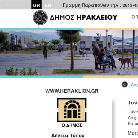
GR
EN
Γραμμή Παραπόνων τηλ : 2813-4
Ο 
Αρχ
WWW.HERAKLION.GR
Τον
Τον 
Αρχι
Κοιν
Ο ΔΗΜΟΣ
Μετά
Δελτία Τύπου