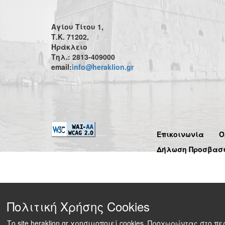
Αγίου Τίτου 1,
Τ.Κ. 71202,
Ηράκλειο
Τηλ.: 2813-409000
email:
info@heraklion.gr
Επικοινωνία
Ό
Δήλωση Προσβασ
Πολιτική Χρήσης Cookies
Το site heraklion.gr χρησιμοποιεί cookies. Προχωρώντας στο 