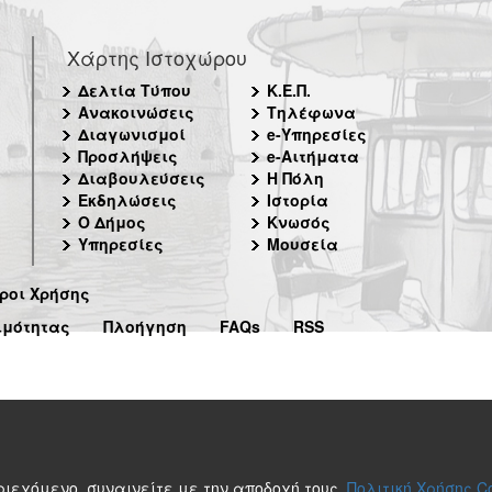
Χάρτης Ιστοχώρου
Δελτία Τύπου
Κ.Ε.Π.
Ανακοινώσεις
Τηλέφωνα
Διαγωνισμοί
e-Υπηρεσίες
Προσλήψεις
e-Αιτήματα
Διαβουλεύσεις
Η Πόλη
Εκδηλώσεις
Ιστορία
Ο Δήμος
Κνωσός
Υπηρεσίες
Μουσεία
ροι Χρήσης
ιμότητας
Πλοήγηση
FAQs
RSS
περιεχόμενο, συναινείτε με την αποδοχή τους.
Πολιτική Χρήσης C