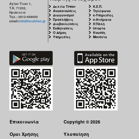
Αγίου Τίτου 1,
Δελτία Τύπου
Κ.Ε.Π.
Τ.Κ. 71202,
Ανακοινώσεις
Τηλέφωνα
Ηράκλειο
Διαγωνισμοί
e-Υπηρεσίες
Τηλ.: 2813-409000
Προσλήψεις
e-Αιτήματα
email:
info@heraklion.gr
Διαβουλεύσεις
Η Πόλη
Εκδηλώσεις
Ιστορία
Ο Δήμος
Κνωσός
Υπηρεσίες
Μουσεία
Επικοινωνία
Copyright © 2026
Όροι Χρήσης
Υλοποίηση