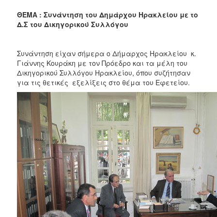
2018
ΘΕΜΑ : Συνάντηση του Δημάρχου Ηρακλείου με το
2017
Δ.Σ του Δικηγορικού Συλλόγου
2016
2015
Συνάντηση είχαν σήμερα ο Δήμαρχος Ηρακλείου κ.
2013
Γιάννης Κουράκη με τον Πρόεδρο και τα μέλη του
Δικηγορικού Συλλόγου Ηρακλείου, όπου συζήτησαν
2012
για τις θετικές εξελίξεις στο θέμα του Εφετείου.
2011
2010
2006
Ο
ΤΟΠΟΣ
ΜΑΣ
ΠΟΛΙΤΙΣΜΟΣ