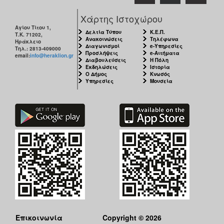
Χάρτης Ιστοχώρου
Αγίου Τίτου 1,
Δελτία Τύπου
Κ.Ε.Π.
Τ.Κ. 71202,
Ανακοινώσεις
Τηλέφωνα
Ηράκλειο
Διαγωνισμοί
e-Υπηρεσίες
Τηλ.: 2813-409000
Προσλήψεις
e-Αιτήματα
email:
info@heraklion.gr
Διαβουλεύσεις
Η Πόλη
Εκδηλώσεις
Ιστορία
Ο Δήμος
Κνωσός
Υπηρεσίες
Μουσεία
Επικοινωνία
Copyright © 2026