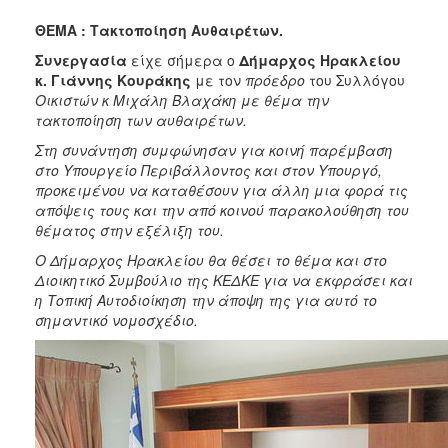
2018
ΘΕΜΑ : Τακτοποίηση Αυθαιρέτων.
2017
Συνεργασία
είχε σήμερα ο
Δήμαρχος Ηρακλείου
2016
κ. Γιάννης Κουράκης
με τον
πρόεδρο
του Συλλόγου
2015
Οικιστών κ Μιχάλη Βλαχάκη με θέμα την
τακτοποίηση των αυθαιρέτων.
2013
Στη συνάντηση συμφώνησαν για κοινή παρέμβαση
2012
στο Υπουργείο Περιβάλλοντος και στον Υπουργό,
2011
προκειμένου να καταθέσουν για άλλη μια φορά τις
απόψεις τους και την από κοινού παρακολούθηση του
2010
θέματος στην εξέλιξη του.
2006
Ο Δήμαρχος Ηρακλείου θα θέσει το θέμα και στο
Διοικητικό Συμβούλιο της ΚΕΔΚΕ για να εκφράσει και
η Τοπική Αυτοδιοίκηση την άποψη της για αυτό το
σημαντικό νομοσχέδιο.
Ο
ΤΟΠΟΣ
ΜΑΣ
ΠΟΛΙΤΙΣΜΟΣ