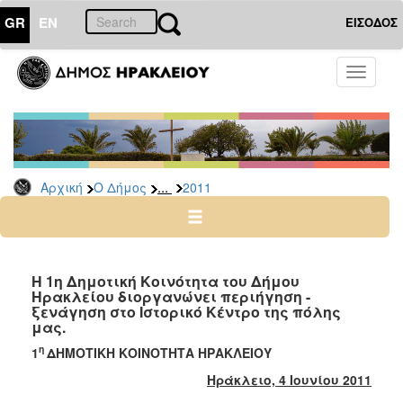
GR
EN
ΕΙΣΟΔΟΣ
Ο
Toggle
ΔΗΜΟΣ
navigati
Δελτία
Τύπου
Αρχείο
...
Αρχική
Ο Δήμος
2011
2026
2025
2024
2023
Η 1η Δημοτική Κοινότητα του Δήμου
Ηρακλείου διοργανώνει περιήγηση -
2022
ξενάγηση στο Ιστορικό Κέντρο της πόλης
2021
μας.
2020
η
1
ΔΗΜΟΤΙΚΗ ΚΟΙΝΟΤΗΤΑ ΗΡΑΚΛΕΙΟΥ
2019
Ηράκλειο, 4 Ιουνίου 2011