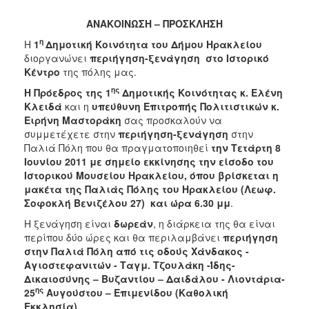
2018
2017
ΑΝΑΚΟΙΝΩΣΗ – ΠΡΟΣΚΛΗΣΗ
2016
η
Η
1
Δημοτική Κοινότητα του Δήμου Ηρακλείου
διοργανώνει
περιήγηση-ξενάγηση
στο Ιστορικό
2015
Κέντρο
της πόλης μας.
2013
ης
Η Πρόεδρος της 1
Δημοτικής Κοινότητας κ. Ελένη
2012
Κλειδά
και η
υπεύθυνη Επιτροπής Πολιτιστικών κ.
Ειρήνη Μαστοράκη
σας προσκαλούν να
2011
συμμετέχετε στην
περιήγηση-ξενάγηση
στην
2010
Παλιά Πόλη που θα πραγματοποιηθεί
την Τετάρτη 8
Ιουνίου 2011 με σημείο εκκίνησης την είσοδο του
2006
Ιστορικού Μουσείου Ηρακλείου, όπου βρίσκεται η
μακέτα της Παλιάς Πόλης του Ηρακλείου (Λεωφ.
Σοφοκλή Βενιζέλου 27) και ώρα 6.30 μμ
.
Η ξενάγηση είναι
δωρεάν
, η διάρκεια της θα είναι
Ο
περίπου δύο ώρες και θα περιλαμβάνει
περιήγηση
ΤΟΠΟΣ
στην Παλιά Πόλη από τις οδούς Χάνδακος -
ΜΑΣ
Αγιοστεφανιτών - Ταγμ. Τζουλάκη -Ίδης-
Δικαιοσύνης – Βυζαντίου – Δαιδάλου - Λιοντάρια-
ΠΟΛΙΤΙΣΜΟΣ
ης
25
Αυγούστου – Επιμενίδου (Καθολική
Εκκλησία).