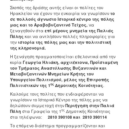
ΑΝΘΕΚΤΙΚΗ
Σκοπός της δράσης αυτής είναι οι πολίτες του
ΠΟΛΗ
Ηρακλείου να έχουν την ευκαιρία να γνωρίσουν
το
σε πολλούς άγνωστο Ιστορικό κέντρο της πόλης
μας και το Αραβοβυζαντινό Τείχος,
να
ξεναγηθούν στα
επί μέρους μνημεία της Παλιάς
Πόλης
και να αντλήσουν πολλές πληροφορίες για
την
ιστορία της πόλης μας και την πολιτιστική
της κληρονομιά.
Η ξενάγηση πραγματοποιείται εθελοντικά από την
κυρία
Γεωργία Ηλιάκη,
αρχιτέκτονα, Προϊσταμένη
του Τμήματος Αναστύλωσης Βυζαντινών και
Μεταβυζαντινών Μνημείων Κρήτης του
Υπουργείου Πολιτισμού, μέλος της Επιτροπής
ης
Πολιτιστικών της 1
Δημοτικής Κοινότητας
.
Καλούμε τους πολίτες που ενδιαφέρονται να
γνωρίσουν το Ιστορικό Κέντρο της πόλης μας να
δηλώσουν συμμετοχή στην
Περιήγηση στην Παλιά
ης
Πόλη
στα Γραφεία της 1
Δημοτικής Κοινότητας
στα τηλέφωνα:
2810 390108 και 2810 390114
Το επόμενο διάστημα προγραμματίζονται και