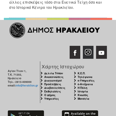
άλλες επισκέψεις τόσο στα Ενετικά Τείχη όσο και
στο Ιστορικό Κέντρο του Ηρακλείου.
Χάρτης Ιστοχώρου
Αγίου Τίτου 1,
Δελτία Τύπου
Κ.Ε.Π.
Τ.Κ. 71202,
Ανακοινώσεις
Τηλέφωνα
Ηράκλειο
Διαγωνισμοί
e-Υπηρεσίες
Τηλ.: 2813-409000
Προσλήψεις
e-Αιτήματα
email:
info@heraklion.gr
Διαβουλεύσεις
Η Πόλη
Εκδηλώσεις
Ιστορία
Ο Δήμος
Κνωσός
Υπηρεσίες
Μουσεία