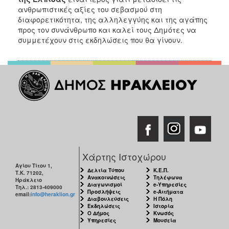
ΑΝΘΕΚΤΙΚΗ
ανθρωπιστικές αξίες του σεβασμού στη
ΠΟΛΗ
διαφορετικότητα, της αλληλεγγύης και της αγάπης
προς τον συνάνθρωπο και καλεί τους Δημότες να
συμμετέχουν στις εκδηλώσεις που θα γίνουν.
Χάρτης Ιστοχώρου
Αγίου Τίτου 1,
Δελτία Τύπου
Κ.Ε.Π.
Τ.Κ. 71202,
Ανακοινώσεις
Τηλέφωνα
Ηράκλειο
Διαγωνισμοί
e-Υπηρεσίες
Τηλ.: 2813-409000
Προσλήψεις
e-Αιτήματα
email:
info@heraklion.gr
Διαβουλεύσεις
Η Πόλη
Εκδηλώσεις
Ιστορία
Ο Δήμος
Κνωσός
Υπηρεσίες
Μουσεία