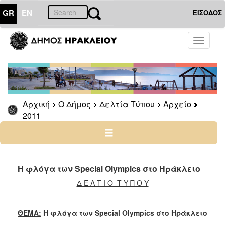
GR
EN
ΕΙΣΟΔΟΣ
Ο
Toggle
ΔΗΜΟΣ
navigati
Δελτία
Τύπου
Αρχείο
Αρχική
Ο Δήμος
Δελτία Τύπου
Αρχείο
2026
2011
2025
2024
2023
2022
Η φλόγα των Special Olympics στο Ηράκλειο
2021
Δ Ε Λ Τ Ι Ο Τ Υ Π Ο Υ
2020
2019
ΘΕΜΑ:
Η φλόγα των
Special
Olympics
στο Ηράκλειο