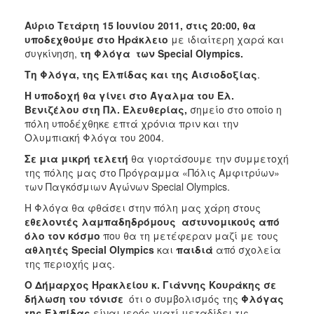
2018
2017
Αύριο Τετάρτη 15 Ιουνίου 2011, στις 20:00, θα
υποδεχθούμε στο Ηράκλειο
με ιδιαίτερη χαρά και
2016
συγκίνηση,
τη Φλόγα των
Special
Olympics
.
2015
Τη Φλόγα, της Ελπίδας και της Αισιοδοξίας
.
2013
Η υποδοχή θα γίνει στο Άγαλμα του Ελ.
2012
Βενιζέλου στη Πλ. Ελευθερίας,
σημείο στο οποίο η
πόλη υποδέχθηκε επτά χρόνια πριν και την
2011
Ολυμπιακή Φλόγα του 2004.
2010
Σε μια μικρή τελετή
θα γιορτάσουμε την συμμετοχή
2006
της πόλης μας στο Πρόγραμμα «Πόλις Αμφιτρύων»
των Παγκόσμιων Αγώνων Special Olympics.
Η Φλόγα θα φθάσει στην πόλη μας χάρη στους
εθελοντές λαμπαδηδρόμους
αστυνομικούς
από
όλο τον κόσμο
που θα τη μετέφεραν μαζί με τους
Ο
ΤΟΠΟΣ
αθλητές
Special
Olympics
και
παιδιά
από σχολεία
ΜΑΣ
της περιοχής μας.
Ο Δήμαρχος Ηρακλείου κ. Γιάννης Κουράκης σε
ΠΟΛΙΤΙΣΜΟΣ
δήλωση του τόνισε
ότι ο συμβολισμός της
Φλόγας
της Ελπίδας
είναι ιερός γιατί μεταδίδει τις