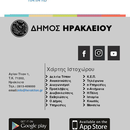
Χάρτης Ιστοχώρου
Αγίου Τίτου 1,
Δελτία Τύπου
Κ.Ε.Π.
Τ.Κ. 71202,
Ανακοινώσεις
Τηλέφωνα
Ηράκλειο
Διαγωνισμοί
e-Υπηρεσίες
Τηλ.: 2813-409000
Προσλήψεις
e-Αιτήματα
email:
info@heraklion.gr
Διαβουλεύσεις
Η Πόλη
Εκδηλώσεις
Ιστορία
Ο Δήμος
Κνωσός
Υπηρεσίες
Μουσεία