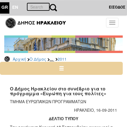
GR
EN
ΕΙΣΟΔΟΣ
Ο
Toggle
ΔΗΜΟΣ
navigati
Δελτία
Τύπου
Αρχείο
...
Αρχική
Ο Δήμος
2011
2026
2025
2024
2023
Ο Δήμος Ηρακλείου στο συνέδριο για το
πρόγραμμα «Ευρώπη για τους πολίτες»
2022
ΤΜΗΜΑ ΕΥΡΩΠΑΪΚΩΝ ΠΡΟΓΡΑΜΜΑΤΩΝ
2021
ΗΡΑΚΛΕΙΟ, 16-09-2011
2020
ΔΕΛΤΙΟ ΤΥΠΟΥ
2019
Tην ερχόμενη Κυριακή 18 Σεπτεμβρίου αναχωρεί η