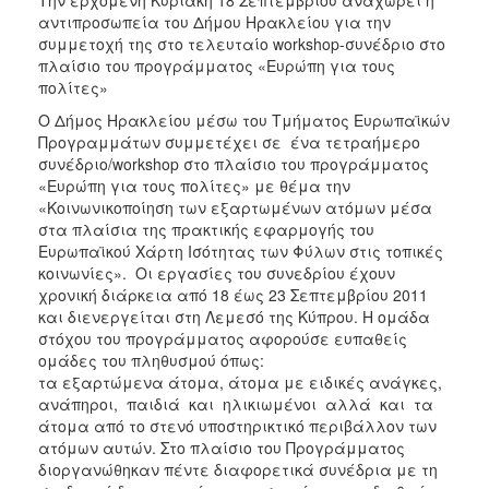
2018
αντιπροσωπεία του Δήμου Ηρακλείου για την
2017
συμμετοχή της στο τελευταίο workshop-συνέδριο στο
πλαίσιο του προγράμματος «Ευρώπη για τους
2016
πολίτες»
2015
Ο Δήμος Ηρακλείου μέσω του Τμήματος Ευρωπαϊκών
2013
Προγραμμάτων συμμετέχει σε ένα τετραήμερο
συνέδριο/workshop στο πλαίσιο του προγράμματος
2012
«Ευρώπη για τους πολίτες» με θέμα την
2011
«Κοινωνικοποίηση των εξαρτωμένων ατόμων μέσα
στα πλαίσια της πρακτικής εφαρμογής του
2010
Ευρωπαϊκού Χάρτη Ισότητας των Φύλων στις τοπικές
2006
κοινωνίες». Οι εργασίες του συνεδρίου έχουν
χρονική διάρκεια από 18 έως 23 Σεπτεμβρίου 2011
και διενεργείται στη Λεμεσό της Κύπρου. Η ομάδα
στόχου του προγράμματος αφορούσε ευπαθείς
ομάδες του πληθυσμού όπως:
Ο
τα εξαρτώμενα άτομα, άτομα με ειδικές ανάγκες,
ΤΟΠΟΣ
ανάπηροι, παιδιά και ηλικιωμένοι αλλά και τα
ΜΑΣ
άτομα από το στενό υποστηρικτικό περιβάλλον των
ατόμων αυτών. Στο πλαίσιο του Προγράμματος
ΠΟΛΙΤΙΣΜΟΣ
διοργανώθηκαν πέντε διαφορετικά συνέδρια με τη