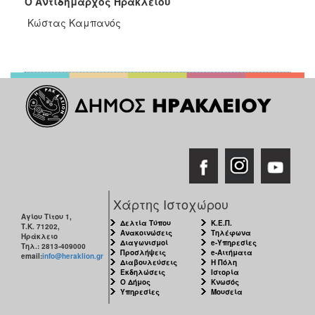
O
Αντιδήμαρχος Ηρακλείου
ΑΝΘΕΚΤΙΚΗ
ΠΟΛΗ
Κώστας Καμπανός
Χάρτης Ιστοχώρου
Αγίου Τίτου 1,
Δελτία Τύπου
Κ.Ε.Π.
Τ.Κ. 71202,
Ανακοινώσεις
Τηλέφωνα
Ηράκλειο
Διαγωνισμοί
e-Υπηρεσίες
Τηλ.: 2813-409000
Προσλήψεις
e-Αιτήματα
email:
info@heraklion.gr
Διαβουλεύσεις
Η Πόλη
Εκδηλώσεις
Ιστορία
Ο Δήμος
Κνωσός
Υπηρεσίες
Μουσεία