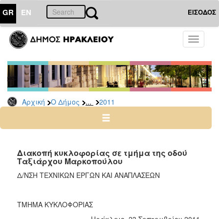
GR
EN
ΕΙΣΟΔΟΣ
Ο
Toggle
ΔΗΜΟΣ
navigati
Δελτία
Τύπου
Αρχείο
...
Αρχική
Ο Δήμος
2011
2026
2025
2024
2023
Διακοπή κυκλοφορίας σε τμήμα της οδού
Ταξιάρχου Μαρκοπούλου
2022
Δ/ΝΣΗ ΤΕΧΝΙΚΩΝ ΕΡΓΩΝ ΚΑΙ ΑΝΑΠΛΑΣΕΩΝ
2021
2020
ΤΜΗΜΑ ΚΥΚΛΟΦΟΡΙΑΣ
2019
Ηράκλειο, 23 Σεπτεμβρίου 2011