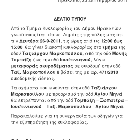
2018
2017
ΔΕΛΤΙΟ ΤΥΠΟΥ
2016
Από το Τμήμα Κυκλοφορίας του Δήμου Ηρακλείου
2015
γνωστοποιείται στους Δημότες της πόλης μας ότι
2013
την
Δευτέρα 26-9-2011
,
τις ώρες από τις
12:00 έως
15:00
θα γίνει διακοπή κυκλοφορίας στο
τμήμα
της
2012
οδού
Ταξιάρχου Μαρκοπούλου,
από την οδό
Μονής
2011
Τομπάζη
έως την οδό
Ιουστινιανού,
λόγω
μεταφοράς σκυροδέματος
σε οικοδομή στην
οδό
2010
Ταξ. Μαρκοπούλου 8
βάσει της με αρ.
471/2010
2006
οικοδομικής άδειας.
Τα οχήματα που κινούνται στην οδό
Ταξιάρχου
Μαρκοπούλου
με προορισμό την οδό
Αγίου Μηνά
θα εκτρέπονται από την οδό
Τομπάζη
–
Ξωπατέρα
–
Ιουστινιανού
–
Ταξ. Μαρκοπούλου
-
Αγίου Μηνά
.
Ο
ΤΟΠΟΣ
Παρακαλούμε για τη συνεργασία των οδηγών για
ΜΑΣ
την εξυπηρέτηση της κυκλοφορίας.
ΠΟΛΙΤΙΣΜΟΣ