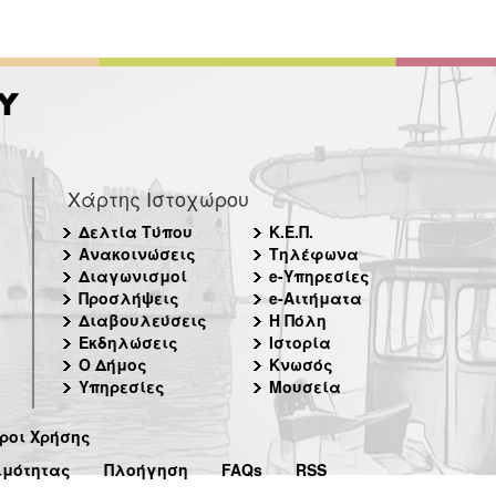
Χάρτης Ιστοχώρου
Δελτία Τύπου
Κ.Ε.Π.
Ανακοινώσεις
Τηλέφωνα
Διαγωνισμοί
e-Υπηρεσίες
Προσλήψεις
e-Αιτήματα
Διαβουλεύσεις
Η Πόλη
Εκδηλώσεις
Ιστορία
Ο Δήμος
Κνωσός
Υπηρεσίες
Μουσεία
ροι Χρήσης
ιμότητας
Πλοήγηση
FAQs
RSS