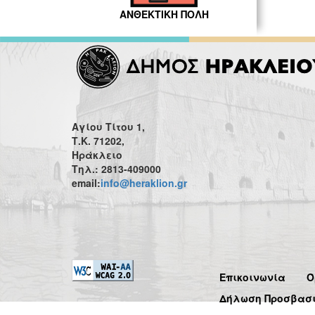
ΑΝΘΕΚΤΙΚΗ ΠΟΛΗ
Αγίου Τίτου 1,
Τ.Κ. 71202,
Ηράκλειο
Τηλ.: 2813-409000
email:
info@heraklion.gr
Επικοινωνία
Ό
Δήλωση Προσβασ