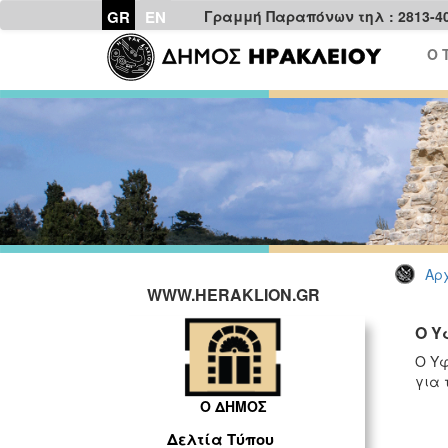
GR
EN
Γραμμή Παραπόνων τηλ : 2813-4
Ο 
Αρχ
WWW.HERAKLION.GR
Ο Υ
Ο Υφ
για 
Ο ΔΗΜΟΣ
Δελτία Τύπου