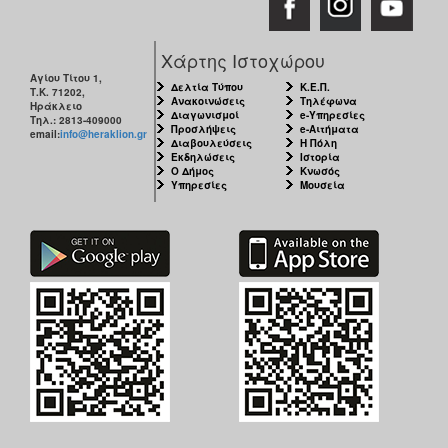
ΑΝΘΕΚΤΙΚΗ
ΠΟΛΗ
Χάρτης Ιστοχώρου
Αγίου Τίτου 1,
Δελτία Τύπου
Κ.Ε.Π.
Τ.Κ. 71202,
Ανακοινώσεις
Τηλέφωνα
Ηράκλειο
Διαγωνισμοί
e-Υπηρεσίες
Τηλ.: 2813-409000
Προσλήψεις
e-Αιτήματα
email:
info@heraklion.gr
Διαβουλεύσεις
Η Πόλη
Εκδηλώσεις
Ιστορία
Ο Δήμος
Κνωσός
Υπηρεσίες
Μουσεία