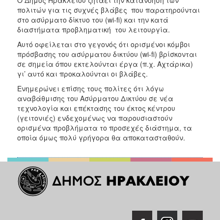
2018
πολιτών για τις συχνές βλάβες που παρατηρούνται
2017
στο ασύρματο δίκτυο του (wi-fi) και την κατά
διαστήματα προβληματική του λειτουργία.
2016
Αυτό οφείλεται στο γεγονός ότι ορισμένοι κόμβοι
2015
πρόσβασης του ασύρματου δικτύου (wi-fi) βρίσκονται
2013
σε σημεία όπου εκτελούνται έργα (π.χ. Αχτάρικα)
γι’ αυτό και προκαλούνται οι βλάβες.
2012
Ενημερώνει επίσης τους πολίτες ότι λόγω
2011
αναβάθμισης του Ασύρματου Δικτύου σε νέα
2010
τεχνολογία και επέκτασης του έκτος κέντρου
(γειτονιές) ενδεχομένως να παρουσιαστούν
2006
ορισμένα προβλήματα το προσεχές διάστημα, τα
οποία όμως πολύ γρήγορα θα αποκατασταθούν.
Ο
ΤΟΠΟΣ
ΜΑΣ
ΠΟΛΙΤΙΣΜΟΣ